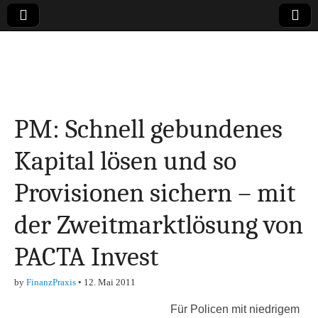
Online-Magazin zu
den Themen
PM: Schnell gebundenes
Finanzen,
Kapital lösen und so
Marketing-, Vertrieb-
Provisionen sichern – mit
& Investment-Tipps
der Zweitmarktlösung von
PACTA Invest
by
FinanzPraxis
•
12. Mai 2011
Für Policen mit niedrigem