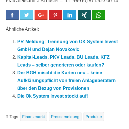
Frau Aleksandra Schuster – Tel.: +49 (0) 871/923 00 14
Facebook
Twitter
Google+
Pinterest
LinkedIn
Xing
WhatsApp
Ähnliche Artikel:
PR-Meldung: Trennung von OK System Invest
GmbH und Dejan Novakovic
Kapital-Leads, PKV Leads, BU Leads, KFZ
Leads – selber generieren oder kaufen?
Der BGH mischt die Karten neu – keine
Aufklärungspflicht von freien Anlageberatern
über den Bezug von Provisionen
Die Ok System Invest stockt auf!
Tags:
Finanzmarkt
Pressemeldung
Produkte