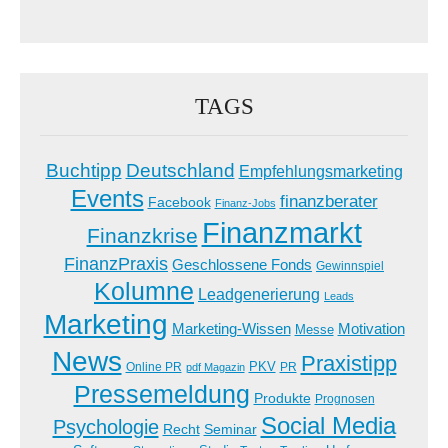
TAGS
Buchtipp
Deutschland
Empfehlungsmarketing
Events
finanzberater
Facebook
Finanz-Jobs
Finanzmarkt
Finanzkrise
FinanzPraxis
Geschlossene Fonds
Gewinnspiel
Kolumne
Leadgenerierung
Leads
Marketing
Marketing-Wissen
Motivation
Messe
News
Praxistipp
PKV
Online PR
PR
pdf Magazin
Pressemeldung
Produkte
Prognosen
Social Media
Psychologie
Recht
Seminar