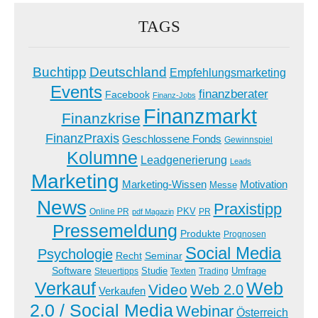
TAGS
Buchtipp
Deutschland
Empfehlungsmarketing
Events
finanzberater
Facebook
Finanz-Jobs
Finanzmarkt
Finanzkrise
FinanzPraxis
Geschlossene Fonds
Gewinnspiel
Kolumne
Leadgenerierung
Leads
Marketing
Marketing-Wissen
Motivation
Messe
News
Praxistipp
PKV
Online PR
PR
pdf Magazin
Pressemeldung
Produkte
Prognosen
Social Media
Psychologie
Recht
Seminar
Software
Studie
Steuertipps
Trading
Umfrage
Texten
Verkauf
Web
Video
Web 2.0
Verkaufen
2.0 / Social Media
Webinar
Österreich