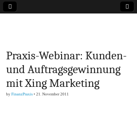
Online-Magazin zu
den Themen
Praxis-Webinar: Kunden-
Finanzen,
und Auftragsgewinnung
Marketing-, Vertrieb-
mit Xing Marketing
& Investment-Tipps
by
FinanzPraxis
•
21. November 2011