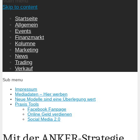
Main menu
Skip to content
Startseite
Allgemein
Events
Finanzmarkt
Kolumne
Marketing
News
Trading
Verkauf
Sub menu
Impressum
Mediadaten – Hier werben
Neue Modelle sind eine Überlegung wert
Praxis Tools
Facebook Fanpage
Online Geld verdienen
Social Media 2.0
Mit der ANKER-Strategie