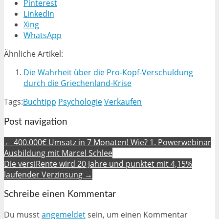
Pinterest
LinkedIn
Xing
WhatsApp
Ähnliche Artikel:
Die Wahrheit über die Pro-Kopf-Verschuldung
durch die Griechenland-Krise
Tags:
Buchtipp
Psychologie
Verkaufen
Post navigation
← 400.000€ Umsatz in 7 Monaten! Wie? 1. Powerwebinar
Ausbildung mit Marcel Schlee
Die versiRente wird 20 Jahre und punktet mit 4,15%
laufender Verzinsung →
Schreibe einen Kommentar
Du musst
angemeldet
sein, um einen Kommentar