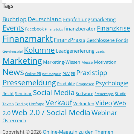
Tags
Buchtipp
Deutschland
Empfehlungsmarketing
Events
Finanzkrise
finanzberater
Facebook
Finanz-Jobs
Finanzmarkt
FinanzPraxis
Geschlossene Fonds
Kolumne
Leadgenerierung
Gewinnspiel
Leads
Marketing
Marketing-Wissen
Motivation
Messe
News
Praxistipp
PKV
Online PR
PR
pdf Magazin
Pressemeldung
Psychologie
Produkte
Prognosen
Social Media
Recht
Seminar
Software
Studie
Steuertipps
Verkauf
Video
Web
Verkaufen
Trading
Umfrage
Texten
Web 2.0 / Social Media
Webinar
2.0
Österreich
Copyright © 2026
Online-Magazin zu den Themen