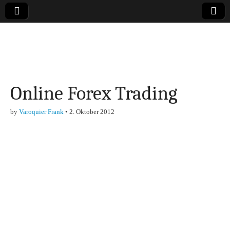
Online-Magazin zu
den Themen
Online Forex Trading
Finanzen,
by
Varoquier Frank
•
2. Oktober 2012
Marketing-, Vertrieb-
& Investment-Tipps