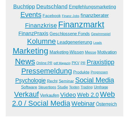
Buchtipp
Deutschland
Empfehlungsmarketing
Events
finanzberater
Facebook
Finanz-Jobs
Finanzmarkt
Finanzkrise
FinanzPraxis
Geschlossene Fonds
Gewinnspiel
Kolumne
Leadgenerierung
Leads
Marketing
Marketing-Wissen
Motivation
Messe
News
Praxistipp
PKV
Online PR
PR
pdf Magazin
Pressemeldung
Produkte
Prognosen
Social Media
Psychologie
Recht
Seminar
Software
Studie
Steuertipps
Trading
Umfrage
Texten
Verkauf
Web
Video
Web 2.0
Verkaufen
2.0 / Social Media
Webinar
Österreich