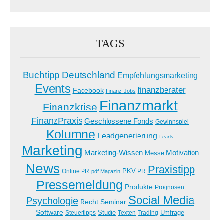
TAGS
Buchtipp
Deutschland
Empfehlungsmarketing
Events
finanzberater
Facebook
Finanz-Jobs
Finanzmarkt
Finanzkrise
FinanzPraxis
Geschlossene Fonds
Gewinnspiel
Kolumne
Leadgenerierung
Leads
Marketing
Marketing-Wissen
Motivation
Messe
News
Praxistipp
PKV
Online PR
PR
pdf Magazin
Pressemeldung
Produkte
Prognosen
Social Media
Psychologie
Recht
Seminar
Software
Studie
Steuertipps
Trading
Umfrage
Texten