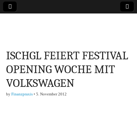
Online-Magazin zu
den Themen
ISCHGL FEIERT FESTIVAL
Finanzen,
OPENING WOCHE MIT
Marketing-, Vertrieb-
VOLKSWAGEN
& Investment-Tipps
by
Finanzpraxis
•
5. November 2012