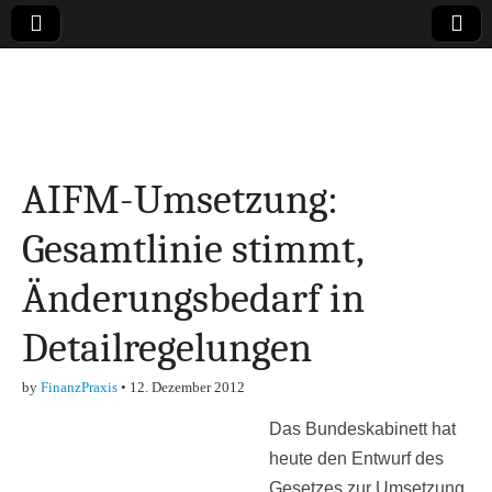
Online-Magazin zu
den Themen
AIFM-Umsetzung:
Finanzen,
Gesamtlinie stimmt,
Marketing-, Vertrieb-
Änderungsbedarf in
& Investment-Tipps
Detailregelungen
by
FinanzPraxis
•
12. Dezember 2012
Das Bundeskabinett hat
heute den Entwurf des
Gesetzes zur Umsetzung