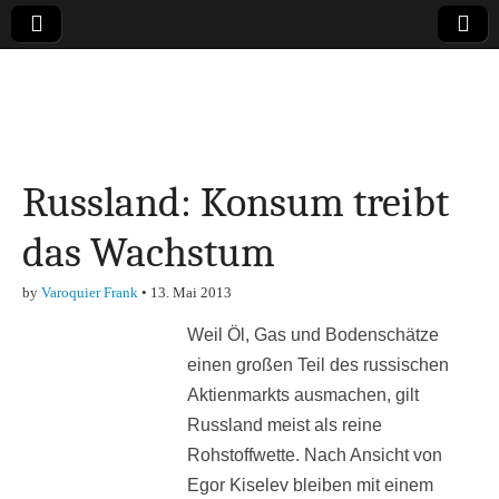
Online-Magazin zu
den Themen
Russland: Konsum treibt
Finanzen,
das Wachstum
Marketing-, Vertrieb-
by
Varoquier Frank
•
13. Mai 2013
& Investment-Tipps
Weil Öl, Gas und Bodenschätze
einen großen Teil des russischen
Aktienmarkts ausmachen, gilt
Russland meist als reine
Rohstoffwette. Nach Ansicht von
Egor Kiselev bleiben mit einem