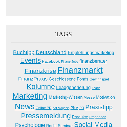
TAGS
Buchtipp
Deutschland
Empfehlungsmarketing
Events
finanzberater
Facebook
Finanz-Jobs
Finanzmarkt
Finanzkrise
FinanzPraxis
Geschlossene Fonds
Gewinnspiel
Kolumne
Leadgenerierung
Leads
Marketing
Marketing-Wissen
Motivation
Messe
News
Praxistipp
PKV
Online PR
PR
pdf Magazin
Pressemeldung
Produkte
Prognosen
Social Media
Psychologie
Recht
Seminar