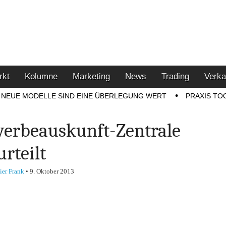
u den Themen Finanzen,
tment-Tipps
rkt
Kolumne
Marketing
News
Trading
Verka
NEUE MODELLE SIND EINE ÜBERLEGUNG WERT
PRAXIS TO
erbeauskunft-Zentrale
urteilt
ier Frank
•
9. Oktober 2013