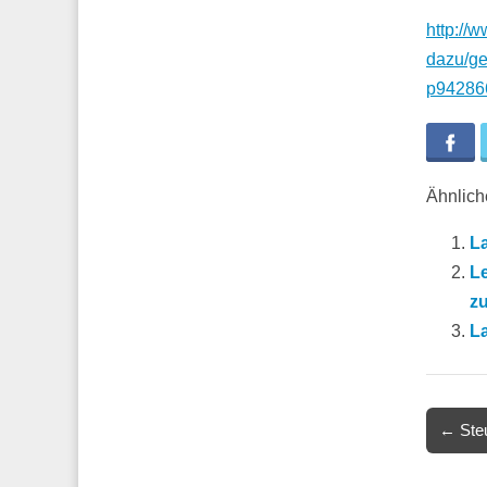
http://
dazu/ge
p94286
Fa
Ähnliche
L
L
z
L
Post
← Steu
navigat