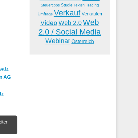
Studie
Steuertipps
Trading
Texten
Verkauf
Verkaufen
Umfrage
Web
Video
Web 2.0
2.0 / Social Media
Webinar
Österreich
satz
nn AG
tz
iter