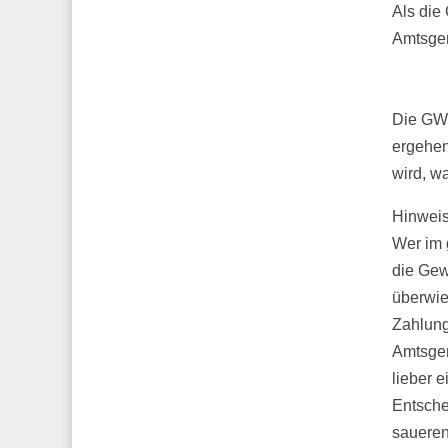
Als die
Amtsger
Die GWE
ergehen
wird, w
Hinweis
Wer im 
die Gew
überwie
Zahlung
Amtsger
lieber e
Entsche
saueren