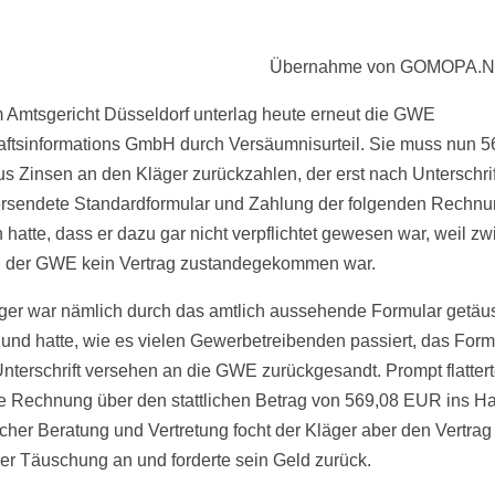
Übernahme von GOMOPA.
 Amtsgericht Düsseldorf unterlag heute erneut die GWE
aftsinformations GmbH durch Versäumnisurteil. Sie muss nun 5
s Zinsen an den Kläger zurückzahlen, der erst nach Unterschrif
rsendete Standardformular und Zahlung der folgenden Rechn
n hatte, dass er dazu gar nicht verpflichtet gewesen war, weil z
 der GWE kein Vertrag zustandegekommen war.
ger war nämlich durch das amtlich aussehende Formular getäu
und hatte, wie es vielen Gewerbetreibenden passiert, das Form
Unterschrift versehen an die GWE zurückgesandt. Prompt flatter
e Rechnung über den stattlichen Betrag von 569,08 EUR ins Ha
icher Beratung und Vertretung focht der Kläger aber den Vertra
iger Täuschung an und forderte sein Geld zurück.