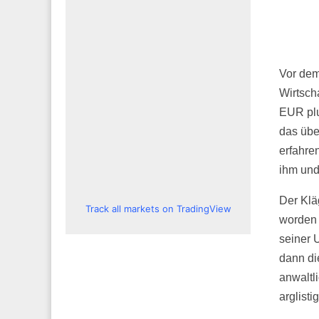
Vor dem
Wirtsch
EUR plu
das übe
erfahre
ihm und
Der Klä
Track all markets on TradingView
worden 
seiner 
dann di
anwaltl
arglist