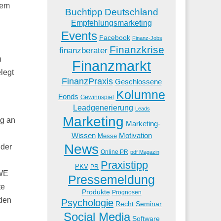
dem
Buchtipp
Deutschland
Empfehlungsmarketing
Events
Facebook
Finanz-Jobs
Finanzkrise
finanzberater
h
Finanzmarkt
legt
FinanzPraxis
Geschlossene
Kolumne
Fonds
Gewinnspiel
Leadgenerierung
Leads
Marketing
ng an
Marketing-
Wissen
Motivation
Messe
News
 der
Online PR
pdf Magazin
Praxistipp
PKV
PR
GWE
Pressemeldung
te
Produkte
Prognosen
 den
Psychologie
Recht
Seminar
Social Media
Software