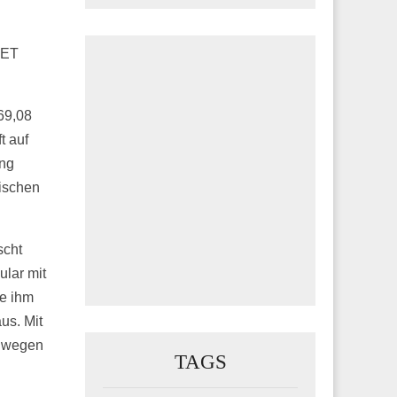
NET
69,08
t auf
ung
wischen
scht
ular mit
te ihm
us. Mit
g wegen
TAGS