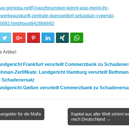
www.gomopa.net/Finanzforum/wer-kennt-was-meint-ihr-
werbeauskunft-zentrale-duesseldorf-sebastian-cyperski-
6692.html#post942866692
cebook
Twitter
Google+
Pinterest
LinkedIn
Xing
WhatsApp
 Artikel:
andgericht Frankfurt verurteilt Commerzbank zu Schadener
ehman-Zertifikate: Landgericht Hamburg verurteilt Bethma
u Schadenersatz
andgericht Gießen verurteilt Commerzbank zu Schadenersa
ergelder für die Mafia
Kapital aus aller Welt strömt we
nach Deutschland →
ion