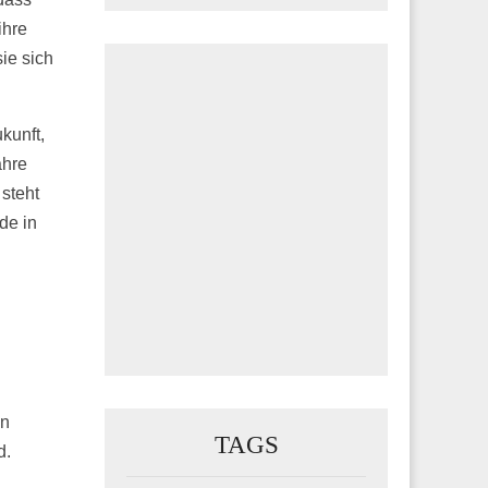
ihre
ie sich
kunft,
ahre
steht
de in
en
TAGS
d.