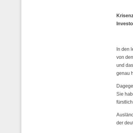
Krisenz
Investo
In den 
von den
und das 
genau h
Dagegen
Sie hab
fürstlic
Ausländ
der deu