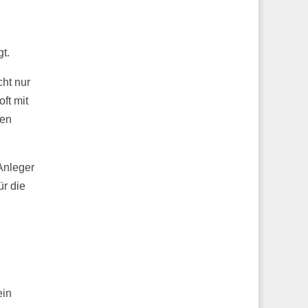
t.
cht nur
ft mit
ten
Anleger
ür die
ein