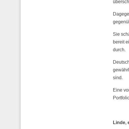
übersch
Dagegen
gegenüb
Sie sch
bereit 
durch.
Deutsch
gewährl
sind.
Eine vo
Portfol
Linde, 