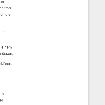
man
h trotz
rch die
inmal
n einem
 müssen.
rklären.
den
er