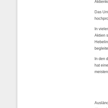
Aktienk
Das Unt
hochpro
In viele
Aktien s
Hebelin
begleite
In den 
hat ein
meisten
Ausländ