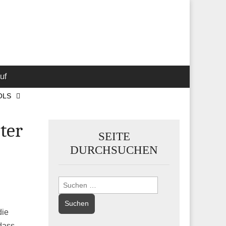
 Marketing-,
uf
OLS
ter
SEITE
DURCHSUCHEN
Suchen
nach:
die
dass