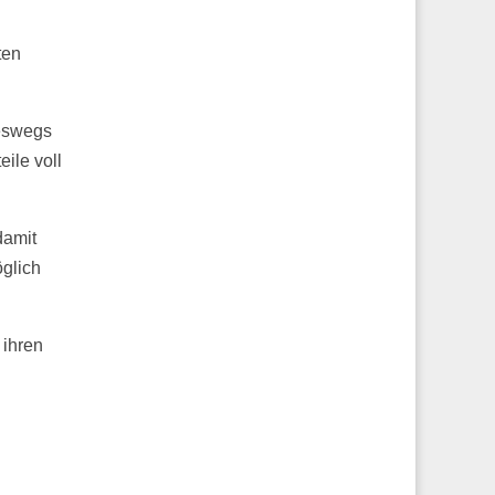
ten
neswegs
ile voll
damit
öglich
 ihren