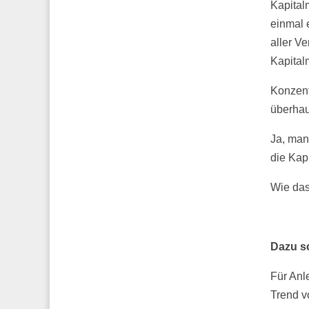
Kapital
einmal 
aller V
Kapitalm
Konzent
überhau
Ja, man
die Kap
Wie das
Dazu s
Für Anl
Trend 