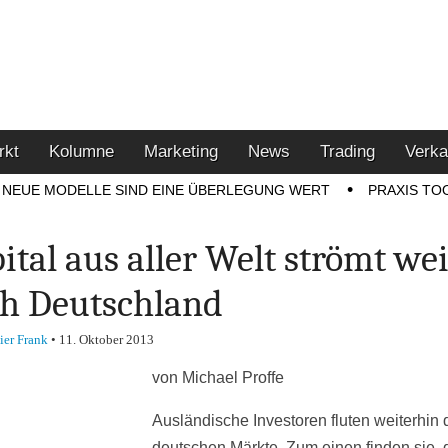
u den Themen Finanzen,
tment-Tipps
rkt
Kolumne
Marketing
News
Trading
Verka
NEUE MODELLE SIND EINE ÜBERLEGUNG WERT
PRAXIS TO
ital aus aller Welt strömt wei
h Deutschland
ier Frank
•
11. Oktober 2013
von Michael Proffe
Ausländische Investoren fluten weiterhin 
deutschen Märkte. Zum einen finden sie, 