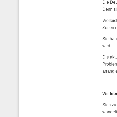
Die Deu
Denn sie
Viellei
Zeiten 
Sie hab
wird.
Die akt
Problem
arrangi
Wir le
Sich zu
wandelt