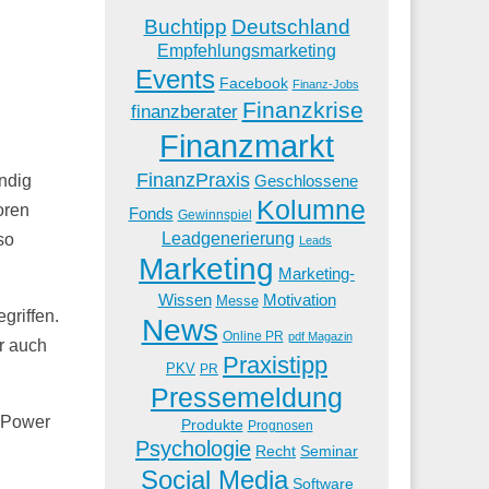
Buchtipp
Deutschland
Empfehlungsmarketing
Events
Facebook
Finanz-Jobs
Finanzkrise
finanzberater
Finanzmarkt
FinanzPraxis
ändig
Geschlossene
Kolumne
oren
Fonds
Gewinnspiel
Leadgenerierung
so
Leads
Marketing
Marketing-
Wissen
Motivation
Messe
griffen.
News
Online PR
pdf Magazin
r auch
Praxistipp
PKV
PR
Pressemeldung
e Power
Produkte
Prognosen
Psychologie
Recht
Seminar
Social Media
Software