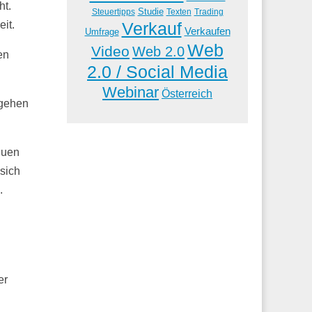
ht.
Studie
Steuertipps
Trading
Texten
Verkauf
eit.
Verkaufen
Umfrage
Web
Video
Web 2.0
en
2.0 / Social Media
Webinar
Österreich
 gehen
euen
sich
.
er