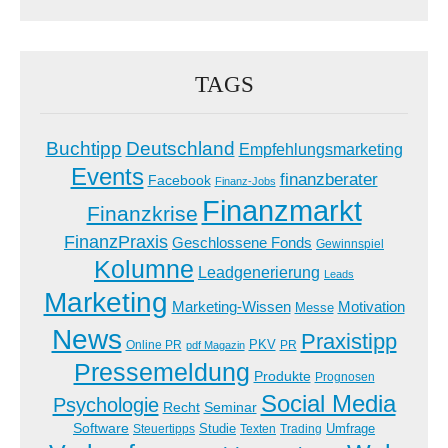
TAGS
Buchtipp
Deutschland
Empfehlungsmarketing
Events
finanzberater
Facebook
Finanz-Jobs
Finanzmarkt
Finanzkrise
FinanzPraxis
Geschlossene Fonds
Gewinnspiel
Kolumne
Leadgenerierung
Leads
Marketing
Marketing-Wissen
Motivation
Messe
News
Praxistipp
PKV
Online PR
PR
pdf Magazin
Pressemeldung
Produkte
Prognosen
Social Media
Psychologie
Recht
Seminar
Software
Studie
Steuertipps
Trading
Umfrage
Texten