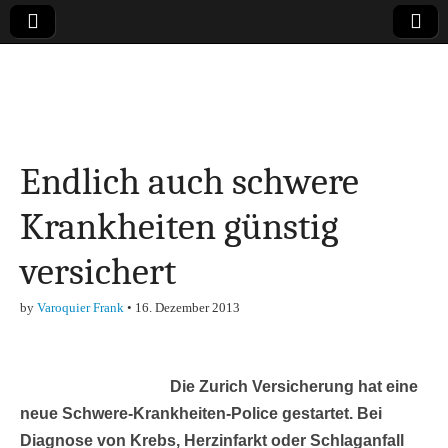
Online-Magazin zu
den Themen
Endlich auch schwere
Finanzen,
Krankheiten günstig
Marketing-, Vertrieb-
versichert
& Investment-Tipps
by
Varoquier Frank
•
16. Dezember 2013
Die Zurich Versicherung hat eine
neue Schwere-Krankheiten-Police gestartet. Bei
Diagnose von Krebs, Herzinfarkt oder Schlaganfall