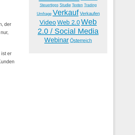
Studie
Steuertipps
Trading
Texten
Verkauf
Verkaufen
Umfrage
Web
Video
Web 2.0
n, der
2.0 / Social Media
nur,
Webinar
Österreich
ist er
 Kunden