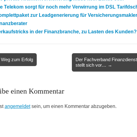
e Telekom sorgt für noch mehr Verwirrung im DSL Tarifdsc
omplettpaket zur Leadgenerierung für Versicherungsmakle
inanzberater
rkaufstricks in der Finanzbranche, zu Lasten des Kunden?
 Weg zum Erfolg
Der Fachverband Finanzdienstl
stellt sich vor… →
ion
ibe einen Kommentar
st
angemeldet
sein, um einen Kommentar abzugeben.