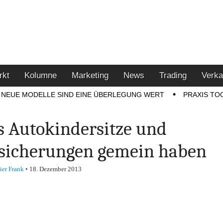
u den Themen Finanzen,
tment-Tipps
rkt
Kolumne
Marketing
News
Trading
Verka
NEUE MODELLE SIND EINE ÜBERLEGUNG WERT
PRAXIS TO
 Autokindersitze und
sicherungen gemein haben
ier Frank
•
18. Dezember 2013