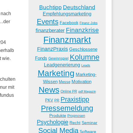
Buchtipp
Deutschland
 nach
Empfehlungsmarketing
Events
d…der
Facebook
Finanz-Jobs
Finanzkrise
finanzberater
Finanzmarkt
204
FinanzPraxis
Geschlossene
nerhalb
Kolumne
Fonds
 wie.
Gewinnspiel
Leadgenerierung
Leads
Marketing
Marketing-
chulten
Wissen
Motivation
Messe
 nur mit
News
Online PR
pdf Magazin
sfundus
Praxistipp
PKV
PR
Pressemeldung
Produkte
Prognosen
Psychologie
Recht
Seminar
Social Media
Software