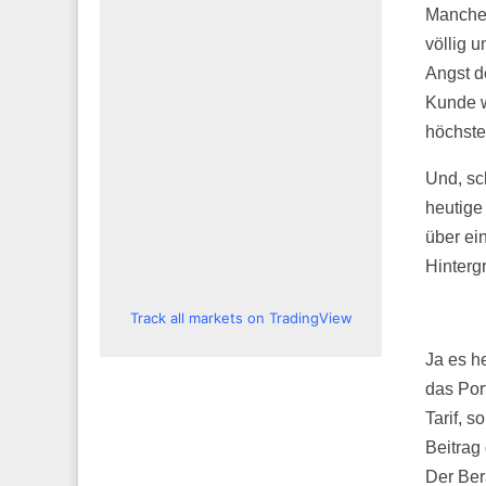
Mancher
völlig 
Angst d
Kunde w
höchste 
Und, sc
heutige
über ein
Hinterg
Track all markets on TradingView
Ja es he
das Por
Tarif, 
Beitrag
Der Ber