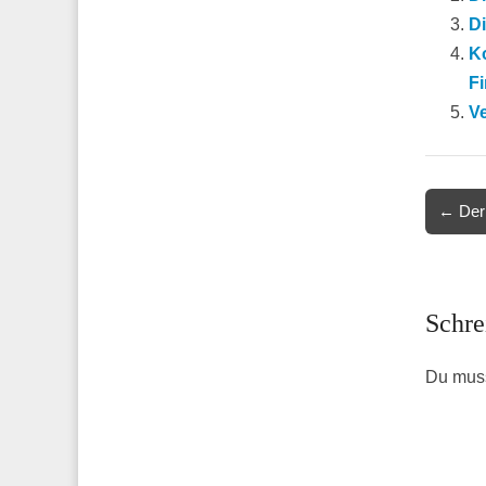
Di
K
F
Ve
Post
← Der
navigat
Schre
Du mus