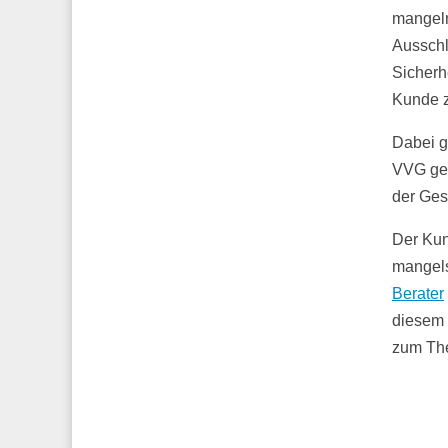
mangeln
Ausschl
Sicherh
Kunde z
Dabei g
VVG ger
der Ges
Der Kund
mangels
Berater
diesem 
zum The