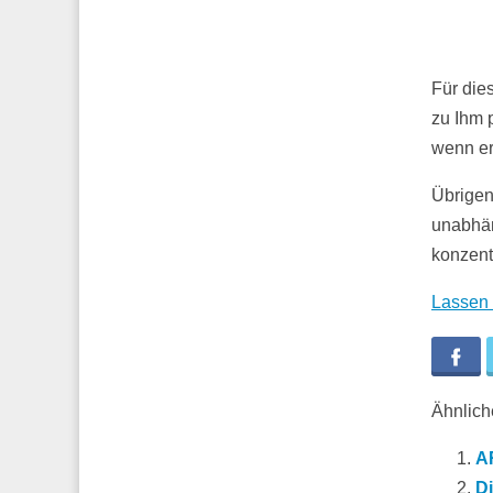
Für die
zu Ihm 
wenn er
Übrigens
unabhän
konzent
Lassen 
Fa
Ähnliche
AR
D