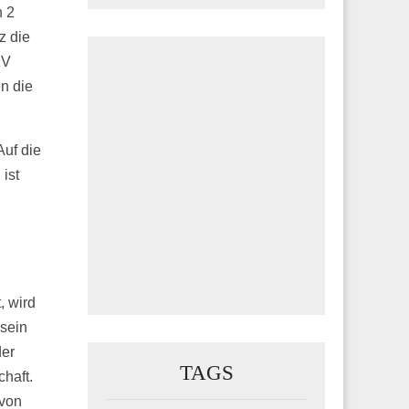
h 2
z die
KV
en die
Auf die
ist
, wird
 sein
der
TAGS
chaft.
 von