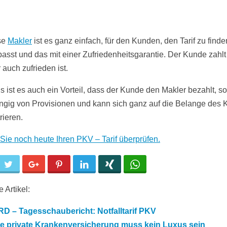
se
Makler
ist es ganz einfach, für den Kunden, den Tarif zu finde
passt und das mit einer Zufriedenheitsgarantie. Der Kunde zahlt 
 auch zufrieden ist.
 ist es auch ein Vorteil, dass der Kunde den Makler bezahlt, so 
gig von Provisionen und kann sich ganz auf die Belange des
rieren.
Sie noch heute Ihren PKV – Tarif überprüfen.
cebook
Twitter
Google+
Pinterest
LinkedIn
Xing
WhatsApp
 Artikel:
D – Tagesschaubericht: Notfalltarif PKV
ie private Krankenversicherung muss kein Luxus sein