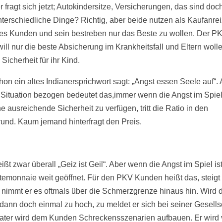
 fragt sich jetzt; Autokindersitze, Versicherungen, das sind doc
unterschiedliche Dinge? Richtig, aber beide nutzen als Kaufanrei
es Kunden und sein bestreben nur das Beste zu wollen. Der P
ill nur die beste Absicherung im Krankheitsfall und Eltern woll
Sicherheit für ihr Kind.
hon ein altes Indianersprichwort sagt: „Angst essen Seele auf“. 
 Situation bezogen bedeutet das,immer wenn die Angst im Spiel 
e ausreichende Sicherheit zu verfügen, tritt die Ratio in den
rund. Kaum jemand hinterfragt den Preis.
ißt zwar überall „Geiz ist Geil“. Aber wenn die Angst im Spiel ist
temonnaie weit geöffnet. Für den PKV Kunden heißt das, steigt
so nimmt er es oftmals über die Schmerzgrenze hinaus hin. Wird 
 dann doch einmal zu hoch, zu meldet er sich bei seiner Gesells
ater wird dem Kunden Schreckensszenarien aufbauen. Er wird