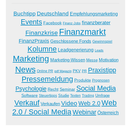
Buchtipp
Deutschland
Empfehlungsmarketing
Events
finanzberater
Facebook
Finanz-Jobs
Finanzmarkt
Finanzkrise
FinanzPraxis
Geschlossene Fonds
Gewinnspiel
Kolumne
Leadgenerierung
Leads
Marketing
Marketing-Wissen
Motivation
Messe
News
Praxistipp
PKV
Online PR
PR
pdf Magazin
Pressemeldung
Produkte
Prognosen
Social Media
Psychologie
Recht
Seminar
Software
Studie
Steuertipps
Trading
Umfrage
Texten
Verkauf
Web
Video
Web 2.0
Verkaufen
2.0 / Social Media
Webinar
Österreich