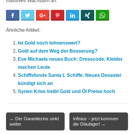
massives Wachstum an.
Facebook
Twitter
Google+
Pinterest
LinkedIn
Xing
WhatsApp
Ähnliche Artikel:
Ist Gold noch lohnenswert?
Gold auf dem Weg der Besserung?
Eve Michaels neues Buch: Dresscode, Kleider
machen Leute
Schiffsfonds Santa L Schiffe: Neues Desaster
kündigt sich an
Syrien Krise treibt Gold und Öl Preise hoch
Post
← Der Garantiezins sinkt
Infinius – jetzt kommen
weiter
die Gläubiger! →
navigation