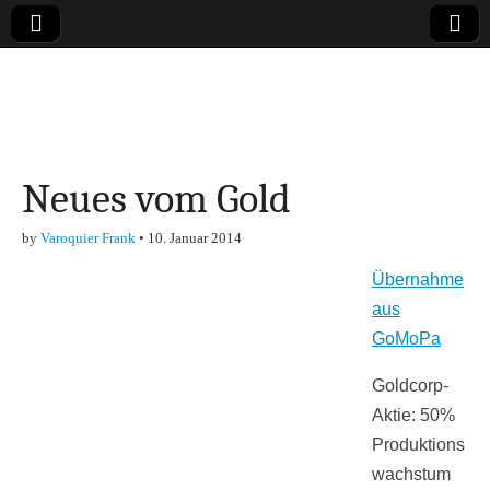
Online-Magazin zu
den Themen
Neues vom Gold
Finanzen,
by
Varoquier Frank
•
10. Januar 2014
Marketing-, Vertrieb-
Übernahme
& Investment-Tipps
aus
GoMoPa
Goldcorp-
Aktie: 50%
Produktions
wachstum