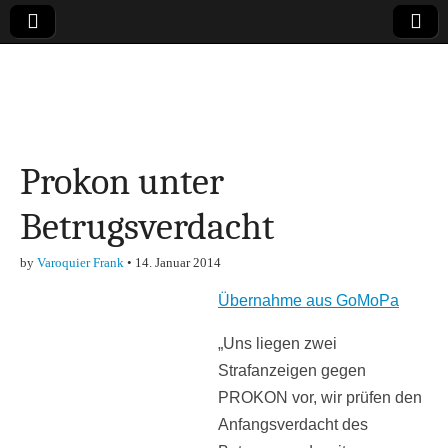
Online-Magazin zu
den Themen
Prokon unter
Finanzen,
Betrugsverdacht
Marketing-, Vertrieb-
by
Varoquier Frank
•
14. Januar 2014
& Investment-Tipps
Übernahme aus GoMoPa
„Uns liegen zwei
Strafanzeigen gegen
PROKON vor, wir prüfen den
Anfangsverdacht des