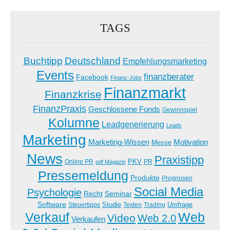
TAGS
Buchtipp
Deutschland
Empfehlungsmarketing
Events
finanzberater
Facebook
Finanz-Jobs
Finanzmarkt
Finanzkrise
FinanzPraxis
Geschlossene Fonds
Gewinnspiel
Kolumne
Leadgenerierung
Leads
Marketing
Marketing-Wissen
Motivation
Messe
News
Praxistipp
PKV
Online PR
PR
pdf Magazin
Pressemeldung
Produkte
Prognosen
Social Media
Psychologie
Recht
Seminar
Software
Studie
Steuertipps
Trading
Umfrage
Texten
Verkauf
Web
Video
Web 2.0
Verkaufen