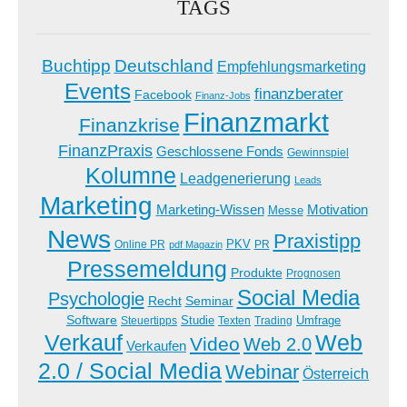
TAGS
Buchtipp
Deutschland
Empfehlungsmarketing
Events
finanzberater
Facebook
Finanz-Jobs
Finanzmarkt
Finanzkrise
FinanzPraxis
Geschlossene Fonds
Gewinnspiel
Kolumne
Leadgenerierung
Leads
Marketing
Marketing-Wissen
Motivation
Messe
News
Praxistipp
PKV
Online PR
PR
pdf Magazin
Pressemeldung
Produkte
Prognosen
Social Media
Psychologie
Recht
Seminar
Software
Studie
Steuertipps
Trading
Umfrage
Texten
Verkauf
Web
Video
Web 2.0
Verkaufen
2.0 / Social Media
Webinar
Österreich