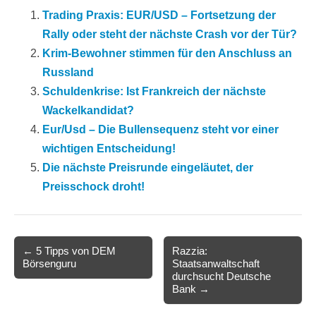
Trading Praxis: EUR/USD – Fortsetzung der
Rally oder steht der nächste Crash vor der Tür?
Krim-Bewohner stimmen für den Anschluss an
Russland
Schuldenkrise: Ist Frankreich der nächste
Wackelkandidat?
Eur/Usd – Die Bullensequenz steht vor einer
wichtigen Entscheidung!
Die nächste Preisrunde eingeläutet, der
Preisschock droht!
Post
← 5 Tipps von DEM
Razzia:
Börsenguru
Staatsanwaltschaft
navigation
durchsucht Deutsche
Bank →