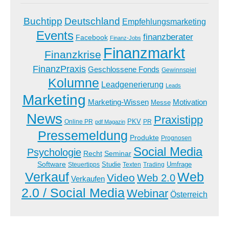
Buchtipp
Deutschland
Empfehlungsmarketing
Events
finanzberater
Facebook
Finanz-Jobs
Finanzmarkt
Finanzkrise
FinanzPraxis
Geschlossene Fonds
Gewinnspiel
Kolumne
Leadgenerierung
Leads
Marketing
Marketing-Wissen
Motivation
Messe
News
Praxistipp
PKV
Online PR
PR
pdf Magazin
Pressemeldung
Produkte
Prognosen
Social Media
Psychologie
Recht
Seminar
Software
Studie
Steuertipps
Trading
Umfrage
Texten
Verkauf
Web
Video
Web 2.0
Verkaufen
2.0 / Social Media
Webinar
Österreich