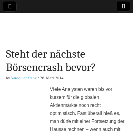
Online-Magazin zu
den Themen
Steht der nächste
Finanzen,
Börsencrash bevor?
Marketing-, Vertrieb-
by
Varoquier Frank
•
26. März 2014
& Investment-Tipps
Viele Analysten waren bis vor
kurzem für die globalen
Aktienmärkte noch recht
optimistisch. Fast überall hieß es,
man dürfe mit einer Fortsetzung der
Hausse rechnen – wenn auch mit