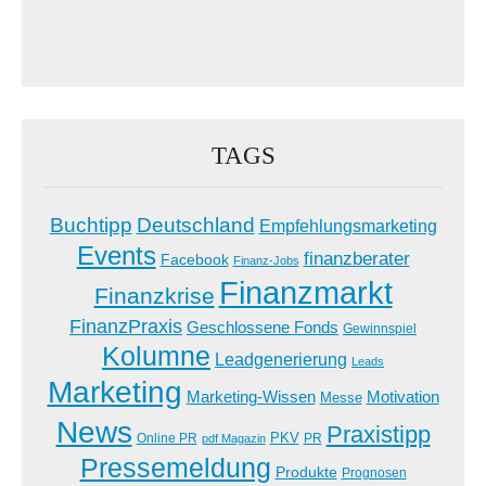
TAGS
Buchtipp
Deutschland
Empfehlungsmarketing
Events
finanzberater
Facebook
Finanz-Jobs
Finanzmarkt
Finanzkrise
FinanzPraxis
Geschlossene Fonds
Gewinnspiel
Kolumne
Leadgenerierung
Leads
Marketing
Marketing-Wissen
Motivation
Messe
News
Praxistipp
PKV
Online PR
PR
pdf Magazin
Pressemeldung
Produkte
Prognosen