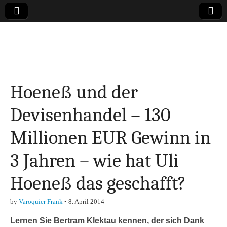
Online-Magazin zu
den Themen
Hoeneß und der
Finanzen,
Devisenhandel – 130
Marketing-, Vertrieb-
Millionen EUR Gewinn in
& Investment-Tipps
3 Jahren – wie hat Uli
Hoeneß das geschafft?
by
Varoquier Frank
•
8. April 2014
Lernen Sie Bertram Klektau kennen, der sich Dank