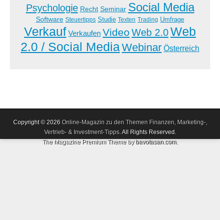
Social Media
Psychologie
Recht
Seminar
Software
Studie
Steuertipps
Trading
Umfrage
Texten
Verkauf
Web
Video
Web 2.0
Verkaufen
2.0 / Social Media
Webinar
Österreich
Copyright © 2026
Online-Magazin zu den Themen Finanzen, Marketing-,
Vertrieb- & Investment-Tipps
. All Rights Reserved.
The Magazine Premium Theme by
bavotasan.com
.