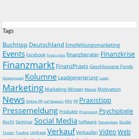
Tags
Buchtipp
Deutschland
Empfehlungsmarketing
Events
Finanzkrise
finanzberater
Facebook
Finanz-Jobs
Finanzmarkt
FinanzPraxis
Geschlossene Fonds
Kolumne
Leadgenerierung
Gewinnspiel
Leads
Marketing
Marketing-Wissen
Motivation
Messe
News
Praxistipp
PKV
Online PR
PR
pdf Magazin
Pressemeldung
Psychologie
Produkte
Prognosen
Social Media
Recht
Seminar
Software
Studie
Steuertipps
Verkauf
Video
Web
Verkaufen
Trading
Umfrage
Texten