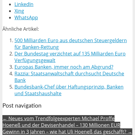
LinkedIn
Xing
WhatsApp
Ähnliche Artikel:
500 Milliarden Euro aus deutschen Steuergeldern
für Banken-Rettung
Der Bundestag verzichtet auf 135 Milliarden Euro
Verfügungsgewalt
Europas Banken, immer noch am Abgrund?
Razzia: Staatsanwaltschaft durchsucht Deutsche
Bank
Bundesbank-Chef über Haftungsprinzip, Banken
und Staatshaushalte
Post navigation
← Neues vom Trendfolgeexperten Michael Proffe
Hoeneß und der Devisenhandel – 130 Millionen EUR
Gewinn in 3 Jahren – wie hat Uli Hoeneß das geschafft? →