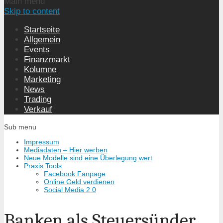
Main menu
Skip to content
Startseite
Allgemein
Events
Finanzmarkt
Kolumne
Marketing
News
Trading
Verkauf
Sub menu
Impressum
Mediadaten – Hier werben
Neue Modelle sind eine Überlegung wert
Praxis Tools
Facebook Fanpage
Online Geld verdienen
Social Media 2.0
Banken als Steuersünder,