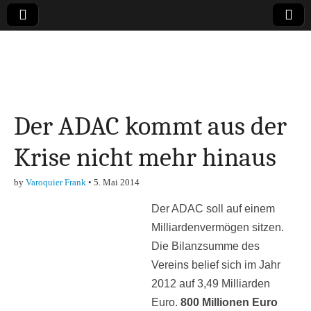
Online-Magazin zu
den Themen
Der ADAC kommt aus der
Finanzen,
Krise nicht mehr hinaus
Marketing-, Vertrieb-
by
Varoquier Frank
•
5. Mai 2014
& Investment-Tipps
Der ADAC soll auf einem
Milliardenvermögen sitzen.
Die Bilanzsumme des
Vereins belief sich im Jahr
2012 auf 3,49 Milliarden
Euro.
800 Millionen Euro