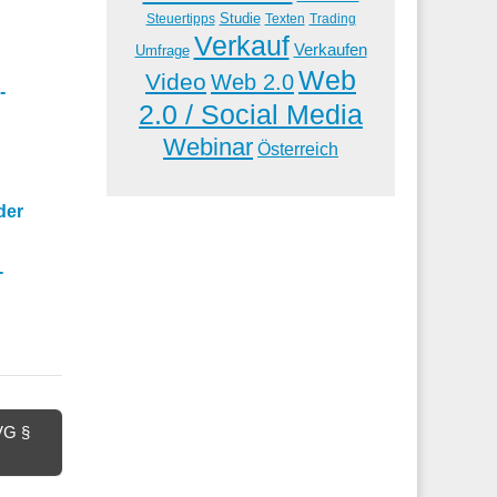
Studie
Steuertipps
Trading
Texten
Verkauf
Verkaufen
Umfrage
Web
Video
Web 2.0
-
2.0 / Social Media
Webinar
Österreich
der
-
VG §