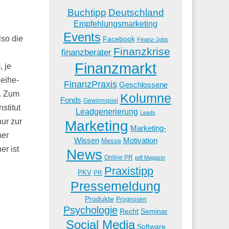
Buchtipp
Deutschland
Empfehlungsmarketing
Events
lso die
Facebook
Finanz-Jobs
Finanzkrise
finanzberater
Finanzmarkt
, je
eihe-
FinanzPraxis
Geschlossene
). Zum
Kolumne
Fonds
Gewinnspiel
stitut
Leadgenerierung
Leads
ur zur
Marketing
Marketing-
ner
Wissen
Motivation
Messe
r ist
News
Online PR
pdf Magazin
Praxistipp
PKV
PR
Pressemeldung
Produkte
Prognosen
Psychologie
Recht
Seminar
Social Media
Software