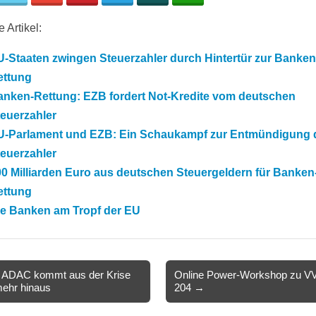
 Artikel:
-Staaten zwingen Steuerzahler durch Hintertür zur Banken
ettung
anken-Rettung: EZB fordert Not-Kredite vom deutschen
euerzahler
U-Parlament und EZB: Ein Schaukampf zur Entmündigung 
euerzahler
0 Milliarden Euro aus deutschen Steuergeldern für Banken
ettung
ie Banken am Tropf der EU
 ADAC kommt aus der Krise
Online Power-Workshop zu V
mehr hinaus
204 →
ion