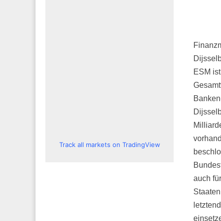
Finanzm
Dijssel
ESM ist
Gesamtv
Banken-
Dijssel
Milliar
vorhand
Track all markets on TradingView
beschlo
Bundesf
auch fü
Staaten
letzten
einsetz