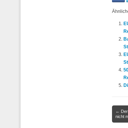
Ähnliche
EU
R
B
St
E
St
50
R
D
Post
← Der
nicht 
navigat