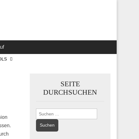
 Marketing-,
uf
OLS
SEITE
DURCHSUCHEN
Suchen
nion
nach:
ssen.
urch