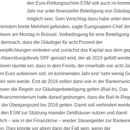
den Euro-Rettungsschirm ESM soll auch im kom
Jahr nur unter finanzieller Beteiligung von Gläubi
möglich sein. Sein Vorschlag dazu habe unter den
inistern breite Mehrheit gefunden, sagte Eurogruppen-Chef Je
bloem am Montag in Brüssel. Vorbedingung für eine Beteiligung
 demnach, dass die Gläubiger für acht Prozent der
erpflichtungen eintreten und zunächst das Kapital aus dem ge
Abwicklungsfonds SRF genutzt wird, der ab 2015 gefüllt werden
bloem räumte ein, dass in dem Fonds, der innerhalb von acht J
den Euro aufweisen soll, im kommenden Jahr erst “sehr wenig G
en sein werde. Erst ab 2016 sollen dann wie in der Bankenuni
ssen die Regeln zur Gläubigerbeteiligung gelten (Bail-In). Das
inanzministerium hatte darauf gedrungen, dass die Bail-In-Reg
r die Übergangszeit bis 2016 gelten. Damit soll verhindert werd
 den ESM zur Stützung maroder Geldhäuser nutzen und damit
dlich – wie in der Finanzkrise – wieder Steuergelder zur Banken
en. Dies könnte vor allem dann der Fall sein, wenn der