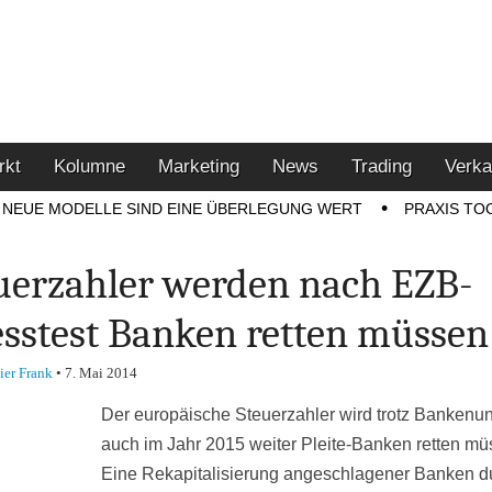
u den Themen Finanzen,
tment-Tipps
rkt
Kolumne
Marketing
News
Trading
Verka
NEUE MODELLE SIND EINE ÜBERLEGUNG WERT
PRAXIS TO
uerzahler werden nach EZB-
esstest Banken retten müssen
ier Frank
•
7. Mai 2014
Der europäische Steuerzahler wird trotz Bankenu
auch im Jahr 2015 weiter Pleite-Banken retten mü
Eine Rekapitalisierung angeschlagener Banken d