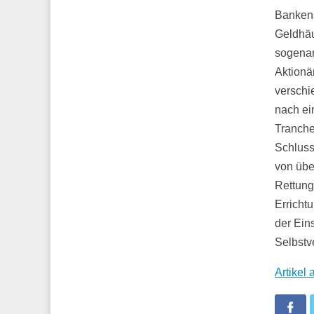
Bankens
Geldhäu
sogenan
Aktionä
verschi
nach ei
Tranche
Schluss
von übe
Rettung
Erricht
der Ein
Selbstv
Artikel
Fa