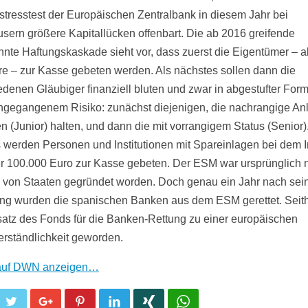
tresstest der Europäischen Zentralbank in diesem Jahr bei
sern größere Kapitallücken offenbart. Die ab 2016 greifende
nte Haftungskaskade sieht vor, dass zuerst die Eigentümer – a
re – zur Kasse gebeten werden. Als nächstes sollen dann die
edenen Gläubiger finanziell bluten und zwar in abgestufter Form
ngegangenem Risiko: zunächst diejenigen, die nachrangige Anl
n (Junior) halten, und dann die mit vorrangigem Status (Senior
 werden Personen und Institutionen mit Spareinlagen bei dem In
r 100.000 Euro zur Kasse gebeten. Der ESM war ursprünglich n
 von Staaten gegründet worden. Doch genau ein Jahr nach sei
ung wurden die spanischen Banken aus dem ESM gerettet. Seithe
satz des Fonds für die Banken-Rettung zu einer europäischen
erständlichkeit geworden.
 auf DWN anzeigen…
cebook
Twitter
Google+
Pinterest
LinkedIn
Xing
WhatsApp