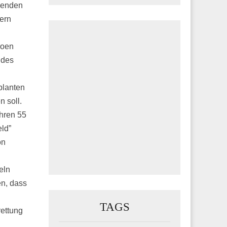
menden
gern
roen
 des
planten
 soll.
ahren 55
eld”
on
eln
en, dass
TAGS
rettung