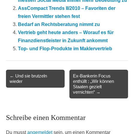
messen Social Media immer mehr Bedeutung zu
AssCompact Trends II/2010 – Favoriten der
freien Vermittler stehen fest
Bedarf an Rechtsberatung nimmt zu
Vertrieb geht heute anders – Worauf es für
Finanzdienstleister in Zukunft ankommt
Top- und Flop-Produkte im Maklervertrieb
Post
← Und sie brutzeln
Ex-Bankerin Focus
wieder
enthüllt : „Wir können
navigation
Staaten gezielt
vernichten“ →
Schreibe einen Kommentar
Du musst
angemeldet
sein, um einen Kommentar