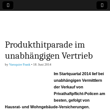
Online-Magazin zu
den Themen
Produkthitparade im
Finanzen,
unabhängigen Vertrieb
Marketing-, Vertrieb-
by
Varoquier Frank
•
18. Juni 2014
& Investment-Tipps
Im Startquartal 2014 lief bei
unabhängigen Vermittlern
der Verkauf von
Privathaftpflicht-Policen am
besten, gefolgt von
Hausrat- und Wohngebäude-Versicherungen.