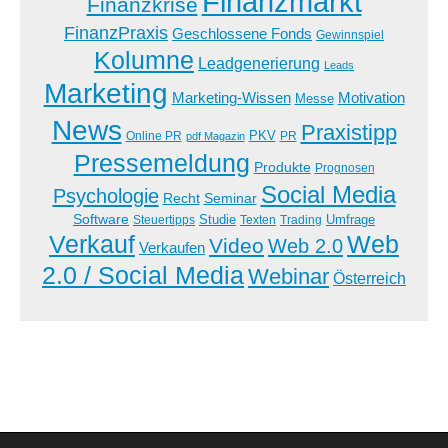
Finanzmarkt
Finanzkrise
FinanzPraxis
Geschlossene Fonds
Gewinnspiel
Kolumne
Leadgenerierung
Leads
Marketing
Marketing-Wissen
Motivation
Messe
News
Praxistipp
PKV
Online PR
PR
pdf Magazin
Pressemeldung
Produkte
Prognosen
Social Media
Psychologie
Recht
Seminar
Software
Studie
Steuertipps
Trading
Umfrage
Texten
Verkauf
Web
Video
Web 2.0
Verkaufen
2.0 / Social Media
Webinar
Österreich