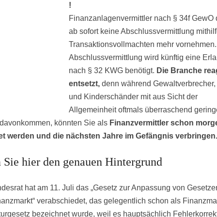
!
Finanzanlagenvermittler nach § 34f GewO 
ab sofort keine Abschlussvermittlung mithil
Transaktionsvollmachten mehr vornehmen. 
Abschlussvermittlung wird künftig eine Erl
nach § 32 KWG benötigt.
Die Branche reag
entsetzt,
denn während Gewaltverbrecher,
und Kinderschänder mit aus Sicht der
Allgemeinheit oftmals überraschend gerin
 davonkommen, könnten Sie als
Finanzvermittler schon morg
et werden und die nächsten Jahre im Gefängnis verbringen
 Sie hier den genauen Hintergrund
desrat hat am 11. Juli das „Gesetz zur Anpassung von Gesetze
anzmarkt“ verabschiedet, das gelegentlich schon als Finanzmar
urgesetz bezeichnet wurde, weil es hauptsächlich Fehlerkorrek