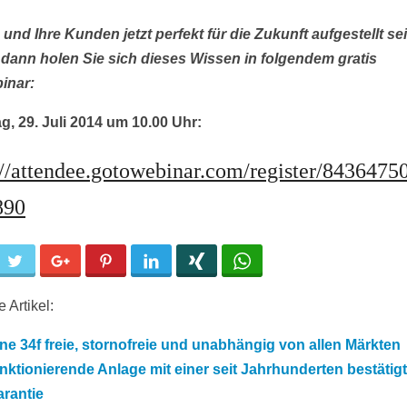
 und Ihre Kunden jetzt perfekt für die Zukunft aufgestellt se
 dann holen Sie sich dieses Wissen in folgendem gratis
inar:
g, 29. Juli 2014 um 10.00 Uhr:
://attendee.gotowebinar.com/register/8436475
890
cebook
Twitter
Google+
Pinterest
LinkedIn
Xing
WhatsApp
 Artikel:
ne 34f freie, stornofreie und unabhängig von allen Märkten
nktionierende Anlage mit einer seit Jahrhunderten bestätig
rantie