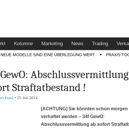
u den Themen Finanzen,
tment-Tipps
rkt
Kolumne
Marketing
News
Trading
Verka
NEUE MODELLE SIND EINE ÜBERLEGUNG WERT
PRAXIS TO
 GewO: Abschlussvermittlung
ort Straftatbestand !
ier Frank
•
25. Juli 2014
[ACHTUNG] Sie könnten schon morgen
verhaftet werden – 34f GewO:
Abschlussvermittlung ab sofort Strafta