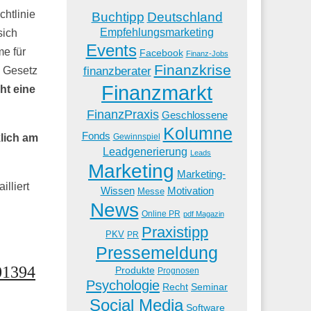
chtlinie
Buchtipp
Deutschland
Empfehlungsmarketing
sich
Events
e für
Facebook
Finanz-Jobs
Finanzkrise
finanzberater
e Gesetz
Finanzmarkt
ht eine
FinanzPraxis
Geschlossene
Kolumne
Fonds
klich am
Gewinnspiel
Leadgenerierung
Leads
Marketing
Marketing-
illiert
Wissen
Motivation
Messe
News
Online PR
pdf Magazin
Praxistipp
PKV
PR
Pressemeldung
01394
Produkte
Prognosen
Psychologie
Recht
Seminar
Social Media
Software