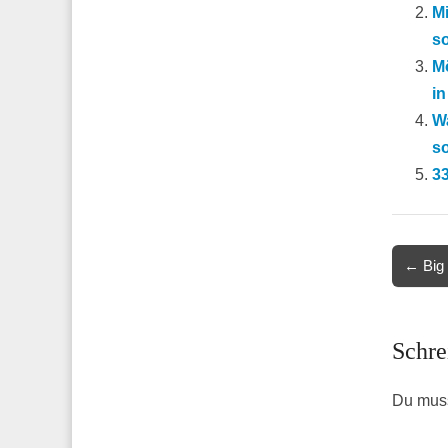
M
so
Mö
in
Wa
s
33
Post
← Big 
navigat
Schre
Du mus