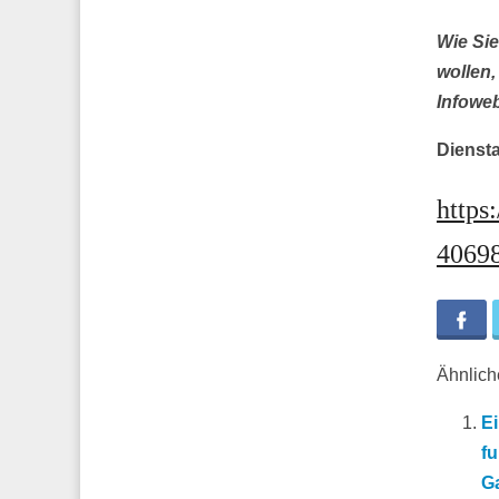
Wie Sie
wollen,
Infoweb
Diensta
https
4069
Fa
Ähnliche
Ei
fu
Ga