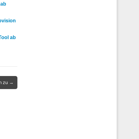
 ab
ovision
Tool ab
en zu →