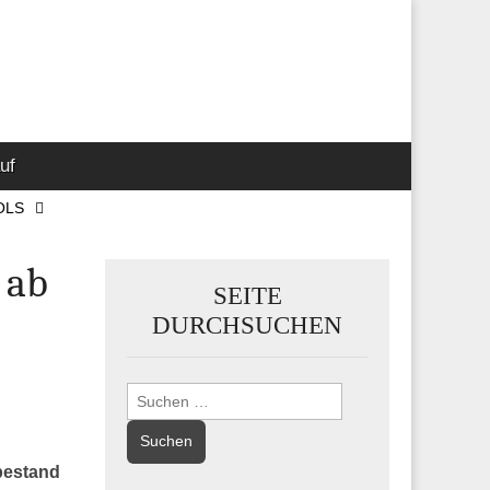
 Marketing-,
uf
OLS
 ab
SEITE
DURCHSUCHEN
Suchen
nach:
tbestand