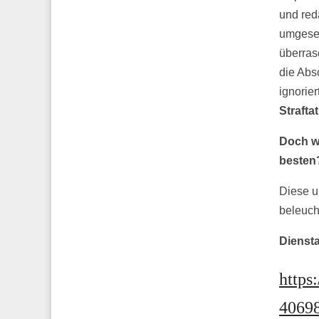
und red
umgeset
überras
die Abs
ignorie
Straftat
Doch we
besten
Diese u
beleuch
Diensta
https
4069