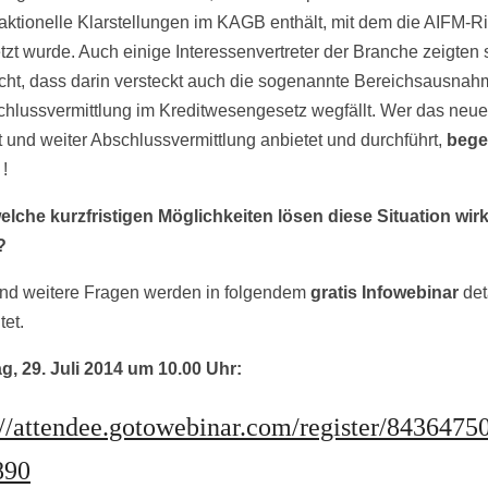
aktionelle Klarstellungen im KAGB enthält, mit dem die AIFM-Ri
zt wurde. Auch einige Interessenvertreter der Branche zeigten 
cht, dass darin versteckt auch die sogenannte Bereichsausnahm
chlussvermittlung im Kreditwesengesetz wegfällt. Wer das neu
rt und weiter Abschlussvermittlung anbietet und durchführt,
bege
!
lche kurzfristigen Möglichkeiten lösen diese Situation wir
?
nd weitere Fragen werden in folgendem
gratis Infowebinar
deta
tet.
g, 29. Juli 2014 um 10.00 Uhr:
://attendee.gotowebinar.com/register/8436475
890