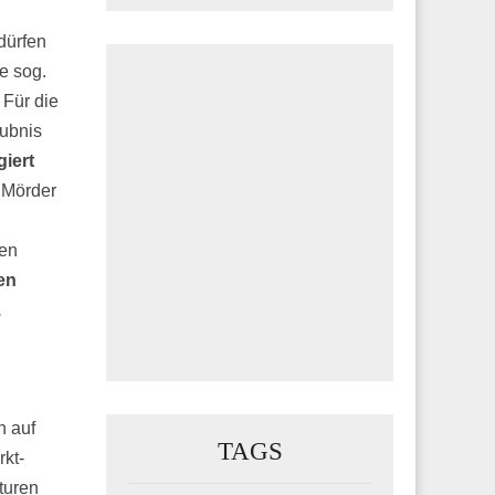
dürfen
fe sog.
Für die
aubnis
iert
 Mörder
gen
en
.
n auf
TAGS
kt-
turen