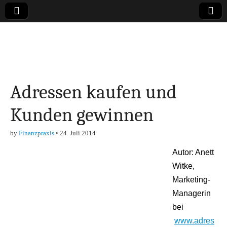
Online-Magazin zu
den Themen
Adressen kaufen und
Finanzen,
Kunden gewinnen
Marketing-, Vertrieb-
by
Finanzpraxis
•
24. Juli 2014
& Investment-Tipps
Autor: Anett
Witke,
Marketing-
Managerin
bei
www.adres