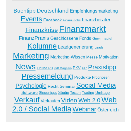
Buchtipp
Deutschland
Empfehlungsmarketing
Events
finanzberater
Facebook
Finanz-Jobs
Finanzmarkt
Finanzkrise
FinanzPraxis
Geschlossene Fonds
Gewinnspiel
Kolumne
Leadgenerierung
Leads
Marketing
Marketing-Wissen
Motivation
Messe
News
Praxistipp
PKV
Online PR
PR
pdf Magazin
Pressemeldung
Produkte
Prognosen
Social Media
Psychologie
Recht
Seminar
Software
Studie
Steuertipps
Trading
Umfrage
Texten
Verkauf
Web
Video
Web 2.0
Verkaufen
2.0 / Social Media
Webinar
Österreich