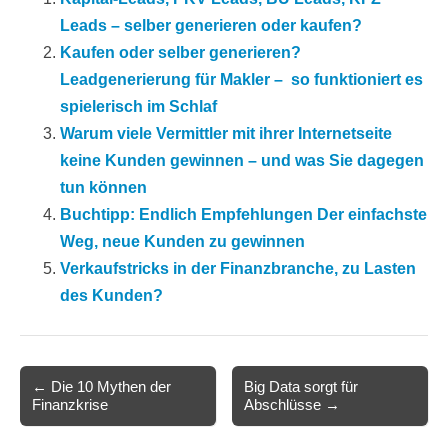
Leads – selber generieren oder kaufen?
Kaufen oder selber generieren?
Leadgenerierung für Makler –  so funktioniert es
spielerisch im Schlaf
Warum viele Vermittler mit ihrer Internetseite
keine Kunden gewinnen – und was Sie dagegen
tun können
Buchtipp: Endlich Empfehlungen Der einfachste
Weg, neue Kunden zu gewinnen
Verkaufstricks in der Finanzbranche, zu Lasten
des Kunden?
Post
← Die 10 Mythen der
Big Data sorgt für
Finanzkrise
Abschlüsse →
navigation