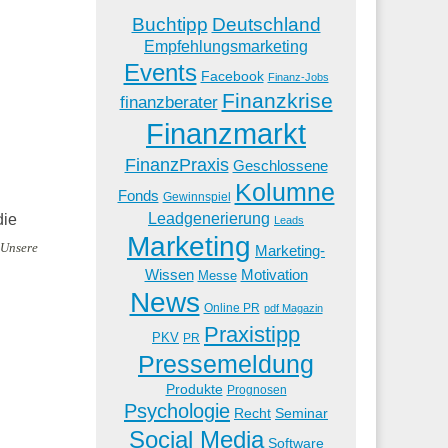
Buchtipp
Deutschland
Empfehlungsmarketing
Events
Facebook
Finanz-Jobs
Finanzkrise
finanzberater
Finanzmarkt
FinanzPraxis
Geschlossene
Kolumne
Fonds
Gewinnspiel
Leadgenerierung
die
Leads
Marketing
Unsere
Marketing-
Wissen
Motivation
Messe
News
Online PR
pdf Magazin
Praxistipp
PKV
PR
Pressemeldung
Produkte
Prognosen
Psychologie
Recht
Seminar
Social Media
Software