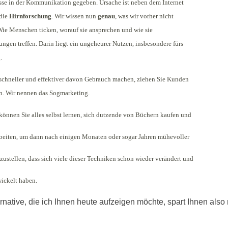
sse in der Kommunikation gegeben. Ursache ist neben dem Internet
 die
Hirnforschung
. Wir wissen nun
genau
, was wir vorher nicht
Wie Menschen ticken, worauf sie ansprechen und wie sie
ngen treffen. Darin liegt ein ungeheurer Nutzen, insbesondere fürs
.
schneller und effektiver davon Gebrauch machen, ziehen Sie Kunden
n. Wir nennen das Sogmarketing.
können Sie alles selbst lernen, sich dutzende von Büchern kaufen und
arbeiten, um dann nach einigen Monaten oder sogar Jahren mühevoller
tzustellen, dass sich viele dieser Techniken schon wieder verändert und
wickelt haben.
rnative, die ich Ihnen heute aufzeigen möchte, spart Ihnen also 