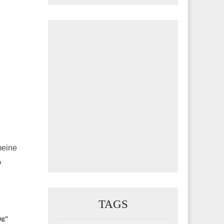
meine
n
TAGS
ng“