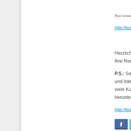
Nun kenne
http://t
Herzlic
Ihre Re
P.S.:
Seh
und Int
viele K
herunter
http://t
Fa