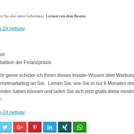
n Sie also mein Geheimnis:
Lernen von dem Besten.
op-24.net/ugv
hst
daktion der Finanzpraxis
r gerne schicke ich Ihnen dieses Insider-Wissen über Werbun
ernetmarketing an Sie. Lernen Sie, wie Sie in nur 6 Monaten dr
unden haben können und laden Sie sich jetzt gratis diese mind
:
op-24.net/ugv
cebook
Twitter
Google+
Pinterest
LinkedIn
Xing
WhatsApp