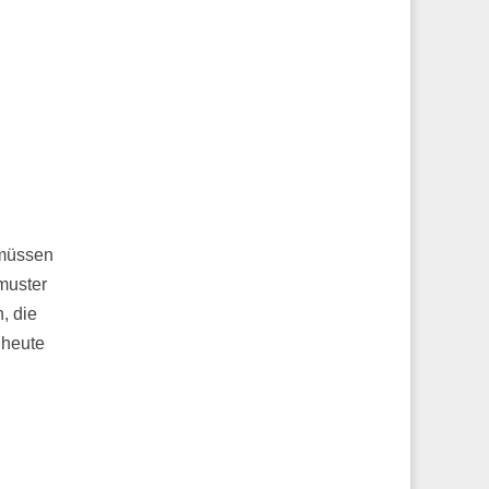
 müssen
muster
, die
 heute