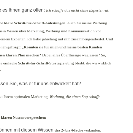
e es Ihnen ganz offen:
Ich schaffe das nicht ohne Expertenrat.
e klare Schritt-für-Schritt-Anleitungen.
Auch für meine Werbung.
mein Wissen über Marketing, Werbung und Kommunikation vor
 einem Experten. Ich habe jahrelang mit ihm zusammengearbeitet.
Und
 ich gefragt: „Könnten sie für mich und meine besten Kunden
nen klaren Plan machen?
Dabei alles Überflüssige weglassen? So,
ie
einfache Schritt-für-Schritt-Strategie
übrig bleibt, die wir wirklich
“
sen Sie, was er für uns entwickelt hat?
u Ihrem optimalen Marketing.
Werbung, die einen Sog schafft.
4 klaren Nutzenversprechen:
können mit diesem Wissen
das 2- bis 4-fache
verkaufen.