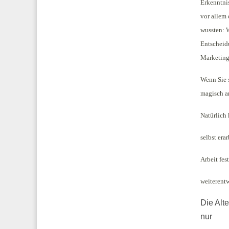
Erkenntni
vor allem
wussten: 
Entscheidu
Marketing
Wenn Sie 
magisch a
Natürlich 
selbst er
Arbeit fes
weiterent
Die Alte
nur