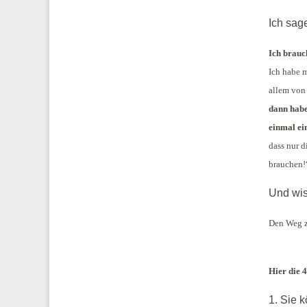
Ich sag
Ich brauch
Ich habe 
allem von
dann habe
einmal ei
dass nur d
brauchen!
Und wis
Den Weg z
Hier die 
1. Sie 