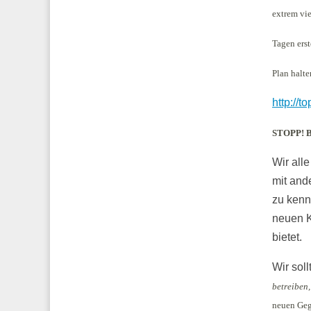
extrem vi
Tagen erst
Plan halt
http://t
STOPP! Br
Wir all
mit and
zu kenn
neuen K
bietet.
Wir sol
betreiben,
neuen Gege