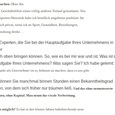
machen.
Ohne ihn
n Geschäftsleben einen völlig anderen Verlauf genommen. Von
perten-Netzwerk habe ich beruflich ungeheuer profitiert. Im
uch privat, wenn ich an Sport, Gesundheit, Beziehungen,
estaltung denke…
 Experten, die Sie bei der Hauptaufgabe Ihres Unternehmens in
er
ch oben bringen können. So, wie es bei mir war und ist. Was ist 
fgabe Ihres Unternehmens? Was sagen Sie? Ich habe gelernt:
abe als Unternehmer ist es, bekannt zu machen, dass es uns gibt.
önnen Sie manchmal binnen Stunden einen Bekanntheitsgrad
en, von dem sich früher nur träumen ließ.
Und das ohne nennenswerte
onen, ohne Kapital. Man nennt das virale Verbreitung.
as möglich?
Es hat in den letzten Jahren bahnbrechende neue