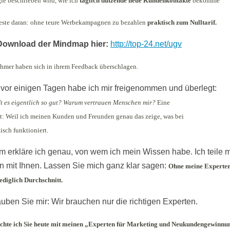
gie beschrieben wird, wie ich
täglich dutzende neue Kundenkontakte
bekomme
este daran: ohne teure Werbekampagnen zu bezahlen
praktisch zum Nulltarif.
 Download der Mindmap hier:
http://top-24.net/ugv
ehmer haben sich in ihrem Feedback überschlagen.
vor einigen Tagen habe ich mir freigenommen und überlegt:
ft es eigentlich so gut? Warum vertrauen Menschen mir?
Eine
st: Weil ich meinen Kunden und Freunden genau das zeige, was bei
tisch funktioniert.
em erkläre ich genau, von wem ich mein Wissen habe. Ich teile 
n mit Ihnen. Lassen Sie mich ganz klar sagen:
Ohne meine Experte
lediglich Durchschnitt.
auben Sie mir: Wir brauchen nur die richtigen Experten.
hte ich Sie heute mit meinen „Experten für Marketing und Neukundengewinnu