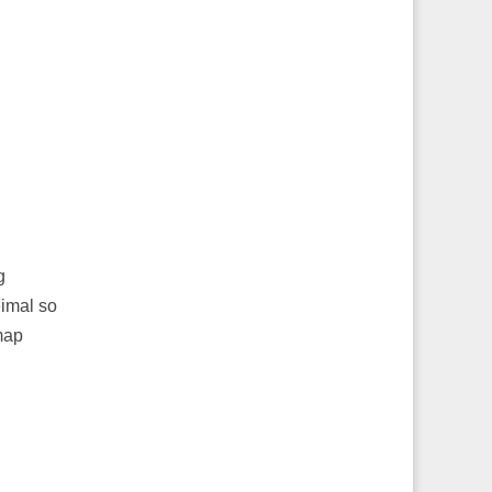
g
eimal so
map