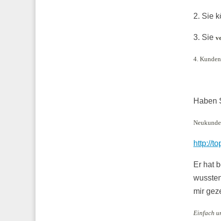
2. Sie 
3. Sie
v
4. Kunde
Haben S
Neukunde
http://t
Er hat 
wussten,
mir geze
Einfach un