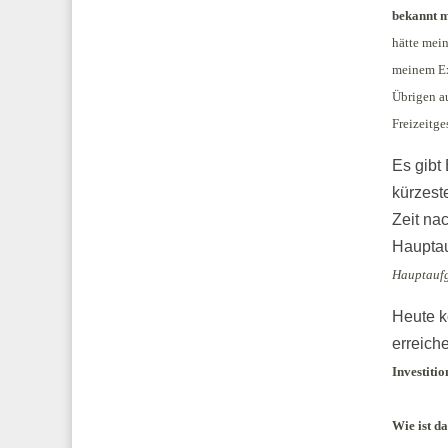
bekannt 
hätte mei
meinem Ex
Übrigen a
Freizeitg
Es gibt
kürzest
Zeit na
Hauptau
Hauptaufg
Heute k
erreich
Investiti
Wie ist d