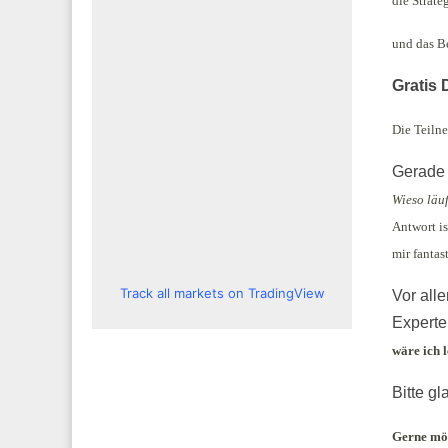
die Strate
und das B
Gratis
Die Teiln
Gerade 
Wieso läu
Antwort i
mir fantas
Track all markets on TradingView
Vor all
Experte
wäre ich 
Bitte gl
Gerne möc