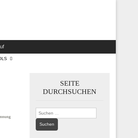
 Marketing-,
uf
OLS
SEITE
DURCHSUCHEN
Suchen
innung
nach: