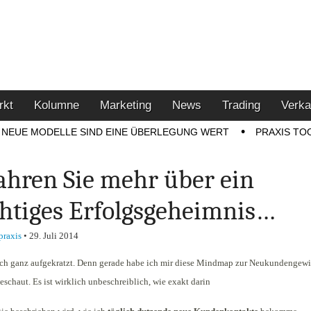
u den Themen Finanzen,
tment-Tipps
rkt
Kolumne
Marketing
News
Trading
Verka
NEUE MODELLE SIND EINE ÜBERLEGUNG WERT
PRAXIS TO
ahren Sie mehr über ein
htiges Erfolgsgeheimnis…
praxis
•
29. Juli 2014
och ganz aufgekratzt. Denn gerade habe ich mir diese Mindmap zur Neukundengew
schaut. Es ist wirklich unbeschreiblich, wie exakt darin