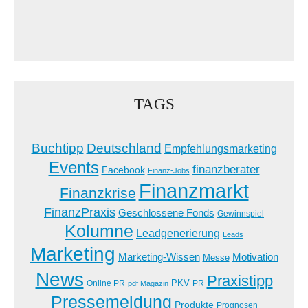
TAGS
Buchtipp
Deutschland
Empfehlungsmarketing
Events
finanzberater
Facebook
Finanz-Jobs
Finanzmarkt
Finanzkrise
FinanzPraxis
Geschlossene Fonds
Gewinnspiel
Kolumne
Leadgenerierung
Leads
Marketing
Marketing-Wissen
Motivation
Messe
News
Praxistipp
PKV
Online PR
PR
pdf Magazin
Pressemeldung
Produkte
Prognosen