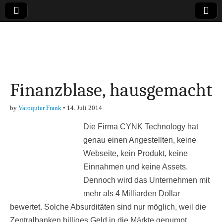
Online-Magazin zu
den Themen
Finanzblase, hausgemacht
Finanzen,
by
Varoquier Frank
•
14. Juli 2014
Marketing-, Vertrieb-
Die Firma CYNK Technology hat
& Investment-Tipps
genau einen Angestellten, keine
Webseite, kein Produkt, keine
Einnahmen und keine Assets.
Dennoch wird das Unternehmen mit
mehr als 4 Milliarden Dollar
bewertet. Solche Absurditäten sind nur möglich, weil die
Zentralbanken billiges Geld in die Märkte gepumpt