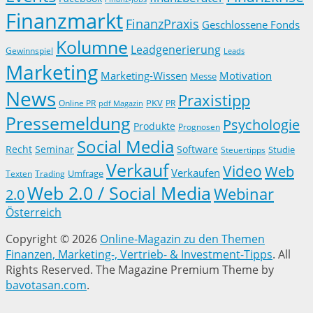
Finanzmarkt
FinanzPraxis
Geschlossene Fonds
Kolumne
Leadgenerierung
Gewinnspiel
Leads
Marketing
Marketing-Wissen
Motivation
Messe
News
Praxistipp
PKV
Online PR
PR
pdf Magazin
Pressemeldung
Psychologie
Produkte
Prognosen
Social Media
Recht
Seminar
Software
Studie
Steuertipps
Verkauf
Video
Web
Verkaufen
Trading
Umfrage
Texten
Web 2.0 / Social Media
Webinar
2.0
Österreich
Copyright © 2026
Online-Magazin zu den Themen
Finanzen, Marketing-, Vertrieb- & Investment-Tipps
. All
Rights Reserved.
The Magazine Premium Theme by
bavotasan.com
.