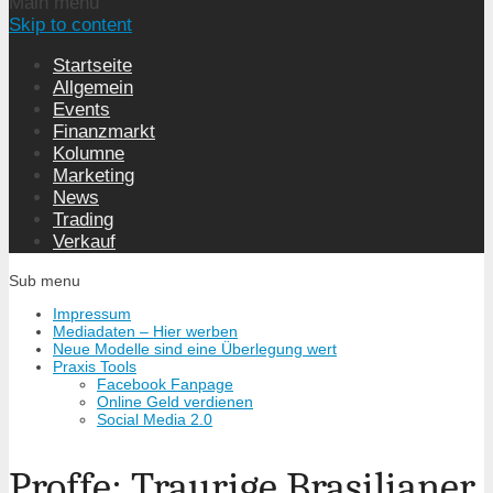
Main menu
Skip to content
Startseite
Allgemein
Events
Finanzmarkt
Kolumne
Marketing
News
Trading
Verkauf
Sub menu
Impressum
Mediadaten – Hier werben
Neue Modelle sind eine Überlegung wert
Praxis Tools
Facebook Fanpage
Online Geld verdienen
Social Media 2.0
Proffe: Traurige Brasilianer