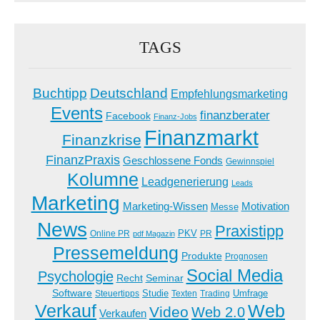
TAGS
Buchtipp
Deutschland
Empfehlungsmarketing
Events
finanzberater
Facebook
Finanz-Jobs
Finanzmarkt
Finanzkrise
FinanzPraxis
Geschlossene Fonds
Gewinnspiel
Kolumne
Leadgenerierung
Leads
Marketing
Marketing-Wissen
Motivation
Messe
News
Praxistipp
PKV
Online PR
PR
pdf Magazin
Pressemeldung
Produkte
Prognosen
Social Media
Psychologie
Recht
Seminar
Software
Studie
Steuertipps
Trading
Umfrage
Texten
Verkauf
Web
Video
Web 2.0
Verkaufen