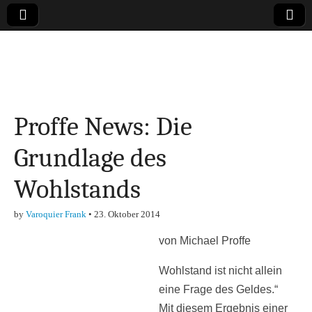
Online-Magazin zu
den Themen
Proffe News: Die
Finanzen,
Grundlage des
Marketing-, Vertrieb-
Wohlstands
& Investment-Tipps
by
Varoquier Frank
•
23. Oktober 2014
von Michael Proffe
Wohlstand ist nicht allein
eine Frage des Geldes.“
Mit diesem Ergebnis einer