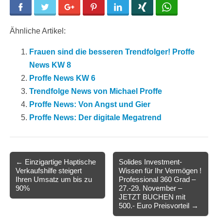
Facebook
Twitter
Google+
Pinterest
LinkedIn
Xing
WhatsApp
Ähnliche Artikel:
Frauen sind die besseren Trendfolger! Proffe
News KW 8
Proffe News KW 6
Trendfolge News von Michael Proffe
Proffe News: Von Angst und Gier
Proffe News: Der digitale Megatrend
Post
← Einzigartige Haptische
Solides Investment-
Verkaufshilfe steigert
Wissen für Ihr Vermögen !
navigation
Ihren Umsatz um bis zu
Professional 360 Grad –
90%
27.-29. November –
JETZT BUCHEN mit
500.- Euro Preisvorteil →