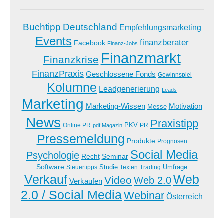
Buchtipp
Deutschland
Empfehlungsmarketing
Events
finanzberater
Facebook
Finanz-Jobs
Finanzmarkt
Finanzkrise
FinanzPraxis
Geschlossene Fonds
Gewinnspiel
Kolumne
Leadgenerierung
Leads
Marketing
Marketing-Wissen
Motivation
Messe
News
Praxistipp
PKV
Online PR
PR
pdf Magazin
Pressemeldung
Produkte
Prognosen
Social Media
Psychologie
Recht
Seminar
Software
Studie
Steuertipps
Trading
Umfrage
Texten
Verkauf
Web
Video
Web 2.0
Verkaufen
2.0 / Social Media
Webinar
Österreich