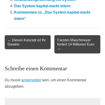
Das System kapital-markt intern
Kommentare zu „Das System kapital-markt
intern“
Post
← Dieses Konzept ist Ihr
Carsten Maschmeyer
Gewinn
fordert 14 Millionen Euro
navigation
→
Schreibe einen Kommentar
Du musst
angemeldet
sein, um einen Kommentar
abzugeben.