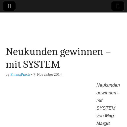
Online-Magazin zu
den Themen
Neukunden gewinnen –
Finanzen,
mit SYSTEM
Marketing-, Vertrieb-
by
FinanzPraxis
•
7. November 2014
& Investment-Tipps
Neukunden
gewinnen –
mit
SYSTEM
von
Mag.
Margit