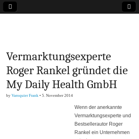
Online-Magazin zu
den Themen
Vermarktungsexperte
Finanzen,
Roger Rankel gründet die
Marketing-, Vertrieb-
My Daily Health GmbH
& Investment-Tipps
by
Varoquier Frank
•
5. November 2014
Wenn der anerkannte
Vermarktungsexperte und
Bestsellerautor Roger
Rankel ein Unternehmen