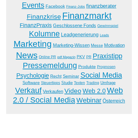
Events
finanzberater
Facebook
Finanz-Jobs
Finanzmarkt
Finanzkrise
FinanzPraxis
Geschlossene Fonds
Gewinnspiel
Kolumne
Leadgenerierung
Leads
Marketing
Marketing-Wissen
Motivation
Messe
News
Praxistipp
PKV
Online PR
PR
pdf Magazin
Pressemeldung
Produkte
Prognosen
Social Media
Psychologie
Recht
Seminar
Software
Studie
Steuertipps
Trading
Umfrage
Texten
Verkauf
Web
Video
Web 2.0
Verkaufen
2.0 / Social Media
Webinar
Österreich