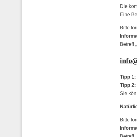
Die kom
Eine Be
Bitte fo
Inform
Betreff
info
Tipp 1:
Tipp 2:
Sie kön
Natürli
Bitte fo
Inform
Betreff