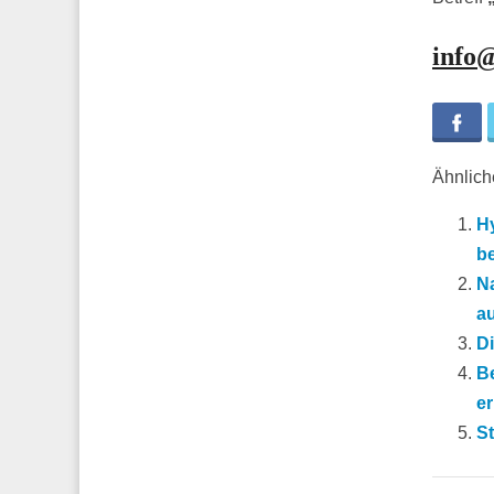
info
Fa
Ähnliche
Hy
b
Na
a
Di
B
er
S