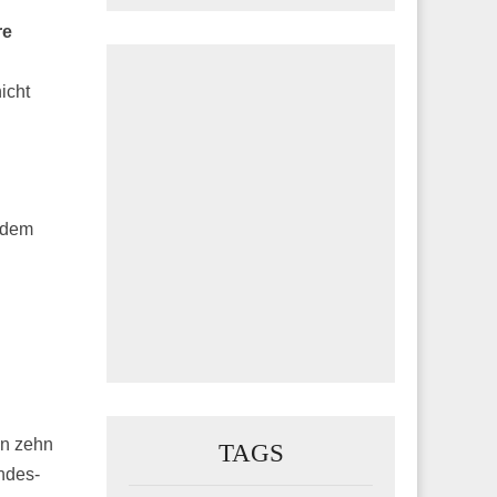
re
icht
 dem
en zehn
TAGS
ndes­