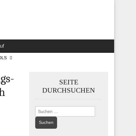
 Marketing-,
uf
OLS
gs­
SEITE
ch
DURCHSUCHEN
Suchen
nach: