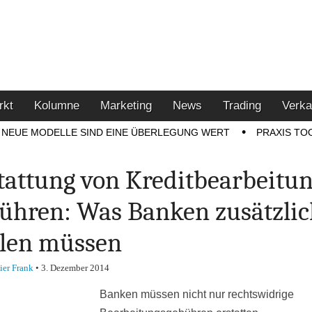
u den Themen Finanzen,
tment-Tipps
rkt
Kolumne
Marketing
News
Trading
Verka
NEUE MODELLE SIND EINE ÜBERLEGUNG WERT
PRAXIS TO
tattung von Kredit­bearbeitun
ühren: Was Banken zusätzli
len müssen
ier Frank
•
3. Dezember 2014
Banken müssen nicht nur rechtswidrige