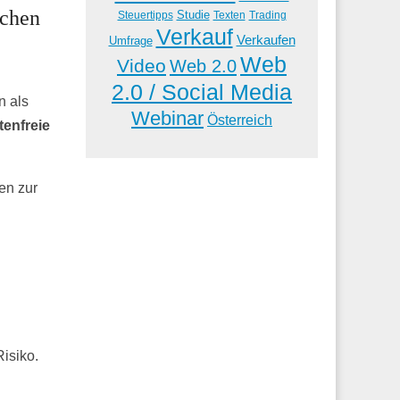
ichen
Studie
Steuertipps
Trading
Texten
Verkauf
Verkaufen
Umfrage
Web
Video
Web 2.0
2.0 / Social Media
n als
Webinar
Österreich
tenfreie
en zur
isiko.