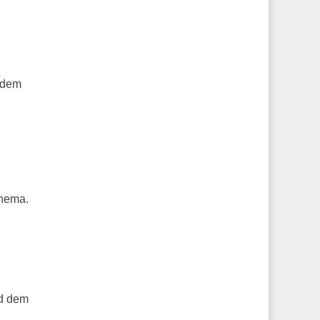
 dem
Thema.
d dem