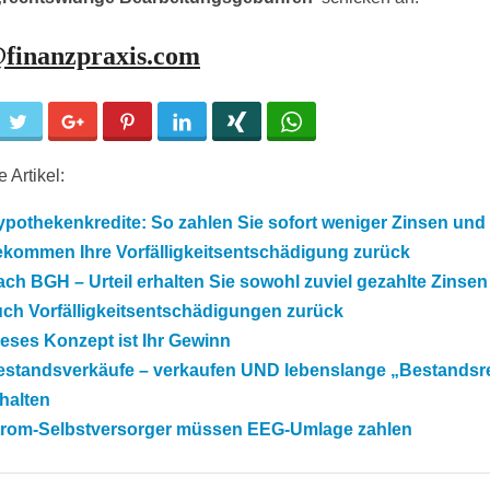
@finanzpraxis.com
cebook
Twitter
Google+
Pinterest
LinkedIn
Xing
WhatsApp
 Artikel:
pothekenkredite: So zahlen Sie sofort weniger Zinsen und
ekommen Ihre Vorfälligkeitsentschädigung zurück
ch BGH – Urteil erhalten Sie sowohl zuviel gezahlte Zinsen
uch Vorfälligkeitsentschädigungen zurück
eses Konzept ist Ihr Gewinn
estandsverkäufe – verkaufen UND lebenslange „Bestandsr
halten
trom-Selbstversorger müssen EEG-Umlage zahlen