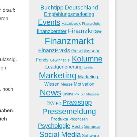
Buchtipp
Deutschland
 drauf:
Empfehlungsmarketing
hren
Events
Facebook
Finanz-Jobs
Finanzkrise
finanzberater
Finanzmarkt
FinanzPraxis
Geschlossene
Kolumne
ulässig.
Fonds
Gewinnspiel
Leadgenerierung
ren
Leads
Marketing
Marketing-
Wissen
Motivation
Messe
B. noch
News
Online PR
pdf Magazin
Praxistipp
PKV
PR
Pressemeldung
haben.
ich
Produkte
Prognosen
Psychologie
Recht
Seminar
Social Media
Software