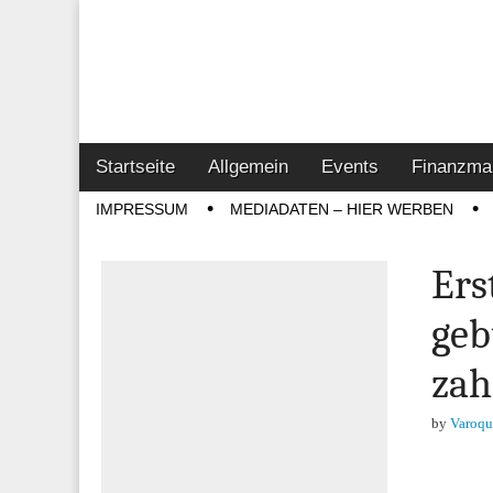
Online-Magazin z
Vertrieb- & Inves
Main
Skip
Startseite
Allgemein
Events
Finanzma
menu
to
Sub
IMPRESSUM
MEDIADATEN – HIER WERBEN
content
menu
Ers
geb
zah
by
Varoqu