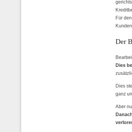
gericht
Kreditb
Für den
Kunden 
Der B
Bearbei
Dies be
zusätzl
Dies st
ganz un
Aber nu
Danach 
verlore