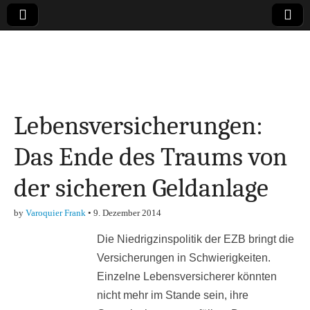
Online-Magazin zu
den Themen
Lebensversicherungen:
Finanzen,
Das Ende des Traums von
Marketing-, Vertrieb-
der sicheren Geldanlage
& Investment-Tipps
by
Varoquier Frank
•
9. Dezember 2014
Die Niedrigzinspolitik der EZB bringt die
Versicherungen in Schwierigkeiten.
Einzelne Lebensversicherer könnten
nicht mehr im Stande sein, ihre