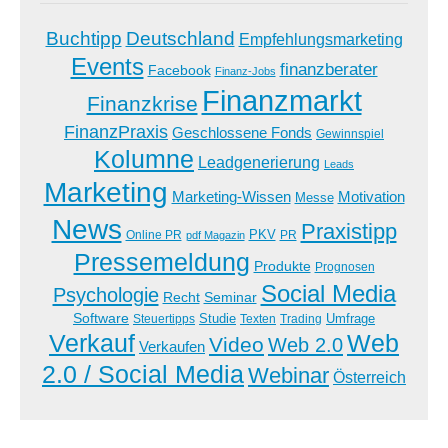
Buchtipp
Deutschland
Empfehlungsmarketing
Events
finanzberater
Facebook
Finanz-Jobs
Finanzmarkt
Finanzkrise
FinanzPraxis
Geschlossene Fonds
Gewinnspiel
Kolumne
Leadgenerierung
Leads
Marketing
Marketing-Wissen
Motivation
Messe
News
Praxistipp
PKV
Online PR
PR
pdf Magazin
Pressemeldung
Produkte
Prognosen
Social Media
Psychologie
Recht
Seminar
Software
Studie
Steuertipps
Trading
Umfrage
Texten
Verkauf
Web
Video
Web 2.0
Verkaufen
2.0 / Social Media
Webinar
Österreich