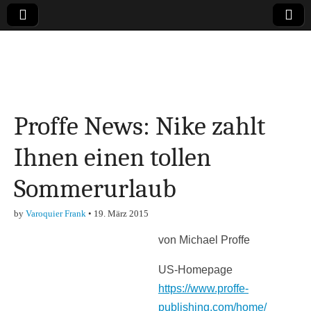
Online-Magazin zu
den Themen
Proffe News: Nike zahlt
Finanzen,
Ihnen einen tollen
Marketing-, Vertrieb-
Sommerurlaub
& Investment-Tipps
by
Varoquier Frank
•
19. März 2015
von Michael Proffe
US-Homepage
https://www.proffe-
publishing.com/home/