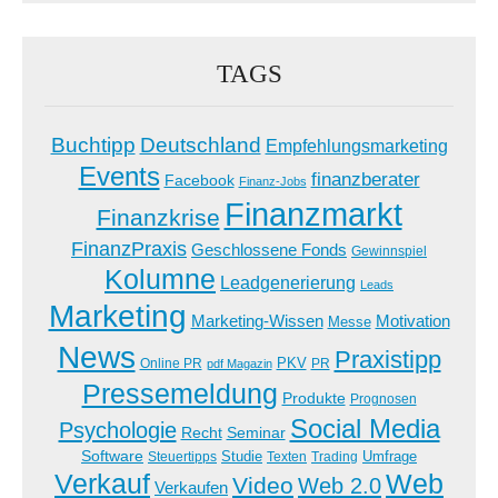
TAGS
Buchtipp
Deutschland
Empfehlungsmarketing
Events
finanzberater
Facebook
Finanz-Jobs
Finanzmarkt
Finanzkrise
FinanzPraxis
Geschlossene Fonds
Gewinnspiel
Kolumne
Leadgenerierung
Leads
Marketing
Marketing-Wissen
Motivation
Messe
News
Praxistipp
PKV
Online PR
PR
pdf Magazin
Pressemeldung
Produkte
Prognosen
Social Media
Psychologie
Recht
Seminar
Software
Studie
Steuertipps
Trading
Umfrage
Texten
Verkauf
Web
Video
Web 2.0
Verkaufen