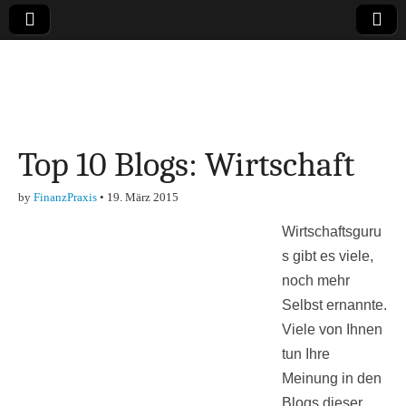
Online-Magazin zu
den Themen
Top 10 Blogs: Wirtschaft
Finanzen,
by
FinanzPraxis
•
19. März 2015
Marketing-, Vertrieb-
Wirtschaftsguru
& Investment-Tipps
s gibt es viele,
noch mehr
Selbst ernannte.
Viele von Ihnen
tun Ihre
Meinung in den
Blogs dieser