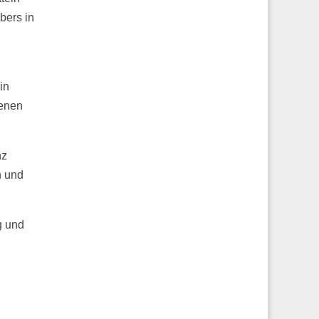
bers in
in
denen
nz
n und
g und