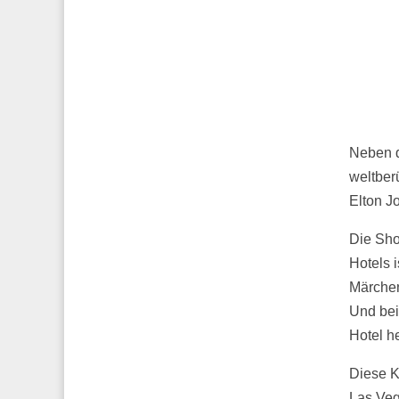
Neben d
weltber
Elton Jo
Die Sho
Hotels 
Märchen
Und bei
Hotel h
Diese K
Las Veg