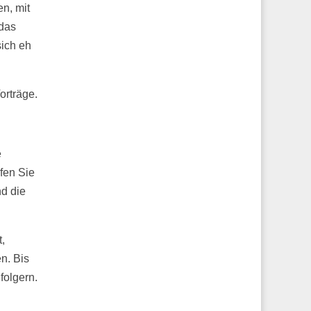
en, mit
 das
sich eh
orträge.
e
ifen Sie
d die
,
n. Bis
folgern.