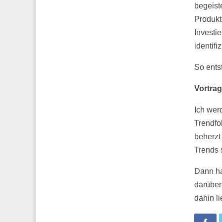
begeist
Produkt
Investi
identifi
So ents
Vortra
Ich wer
Trendfo
beherzt
Trends s
Dann ha
darüber
dahin l