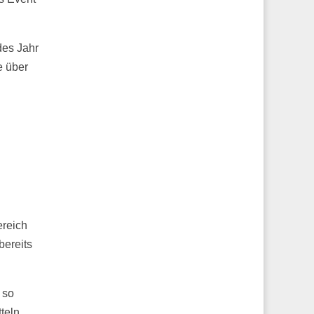
des Jahr
e über
ereich
bereits
 so
teln