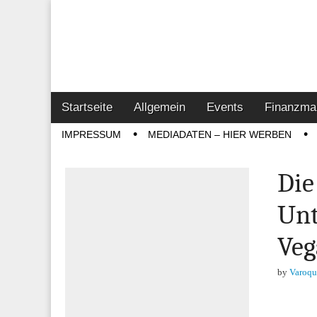
Online-Magazin z
Vertrieb- & Inves
Main
Skip
Startseite
Allgemein
Events
Finanzma
menu
to
Sub
IMPRESSUM
MEDIADATEN – HIER WERBEN
content
menu
Die
Unt
Veg
by
Varoqu