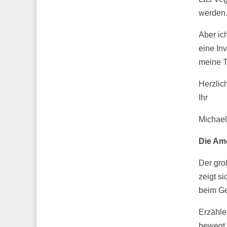
werden
Aber ic
eine In
meine T
Herzlic
Ihr
Michael
Die Am
Der gro
zeigt s
beim Ge
Erzähle
bewegt 