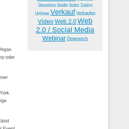
Studie
Steuertipps
Trading
Texten
Verkauf
Verkaufen
Umfrage
Web
Video
Web 2.0
2.0 / Social Media
Webinar
Österreich
 Vegas
oy oder
eser
York.
rige
lässt
s Event