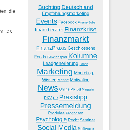
Buchtipp
Deutschland
ten, die
Empfehlungsmarketing
Events
Facebook
Finanz-Jobs
Finanzkrise
finanzberater
em Las
Finanzmarkt
FinanzPraxis
Geschlossene
Kolumne
Fonds
Gewinnspiel
Leadgenerierung
Leads
Marketing
Marketing-
Wissen
Motivation
Messe
News
Online PR
pdf Magazin
Praxistipp
PKV
PR
Pressemeldung
Produkte
Prognosen
Psychologie
Recht
Seminar
Social Media
Software