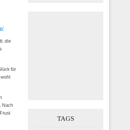
e/
t. die
s
lück für
 wohl
n
n. Nach
Frust
TAGS