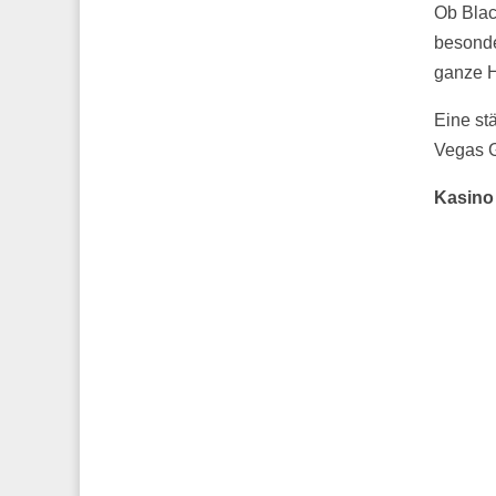
Ob Blac
besonde
ganze H
Eine st
Vegas 
Kasino