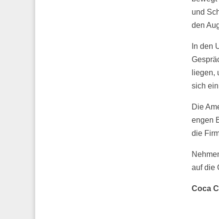
und Sch
den Aug
In den 
Gespräc
liegen,
sich ei
Die Ame
engen B
die Fir
Nehmen 
auf die
Coca Co