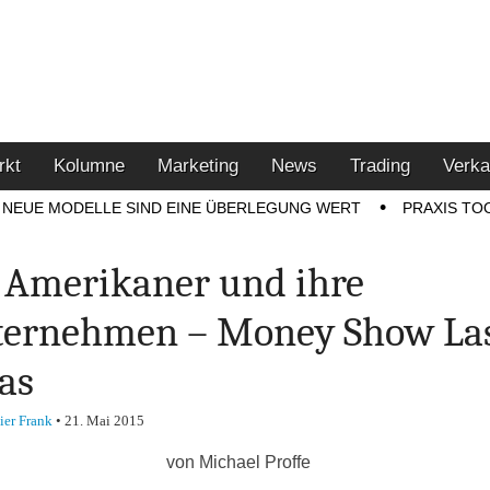
u den Themen Finanzen,
tment-Tipps
rkt
Kolumne
Marketing
News
Trading
Verka
NEUE MODELLE SIND EINE ÜBERLEGUNG WERT
PRAXIS TO
 Amerikaner und ihre
ernehmen – Money Show La
as
ier Frank
•
21. Mai 2015
von Michael Proffe