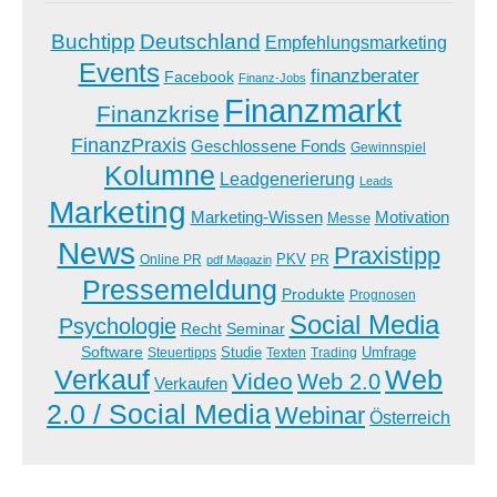
Buchtipp
Deutschland
Empfehlungsmarketing
Events
finanzberater
Facebook
Finanz-Jobs
Finanzmarkt
Finanzkrise
FinanzPraxis
Geschlossene Fonds
Gewinnspiel
Kolumne
Leadgenerierung
Leads
Marketing
Marketing-Wissen
Motivation
Messe
News
Praxistipp
PKV
Online PR
PR
pdf Magazin
Pressemeldung
Produkte
Prognosen
Social Media
Psychologie
Recht
Seminar
Software
Studie
Steuertipps
Trading
Umfrage
Texten
Verkauf
Web
Video
Web 2.0
Verkaufen
2.0 / Social Media
Webinar
Österreich