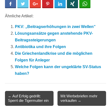
Facebook
Twitter
Google+
Pinterest
LinkedIn
Xing
WhatsApp
Ähnliche Artikel:
PKV: „Beitragserhöhungen in zwei Wellen“
Lösungsansätze gegen anstehende PKV-
Beitragssteigerungen
Antibiotika und ihre Folgen
Die Griechenlandkrise und die möglichen
Folgen für Anleger
Welche Folgen kann der ungeklärte SV-Status
haben?
Post
← Auf Erfolg gedrillt:
Mit Werbebriefen mehr
Sperrt die Tigermutter ein
verkaufen →
navigation