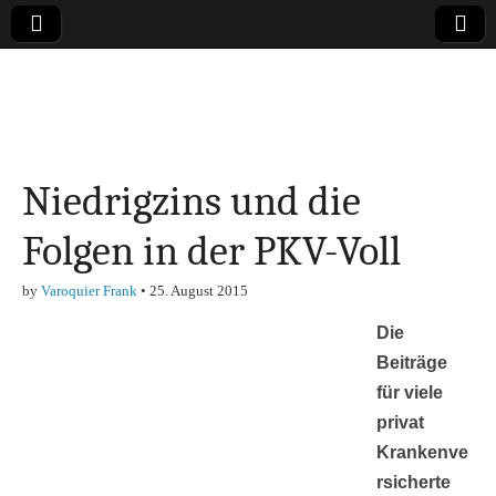
Online-Magazin zu
den Themen
Niedrigzins und die
Finanzen,
Folgen in der PKV-Voll
Marketing-, Vertrieb-
by
Varoquier Frank
•
25. August 2015
& Investment-Tipps
Die
Beiträge
für viele
privat
Krankenve
rsicherte