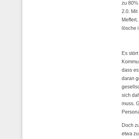
zu 80% 
2.0. Mi
Meffert
lösche i
Es stört
Kommuni
dass es
daran g
gesells
sich da
muss. G
Personal
Doch zu
etwa zu