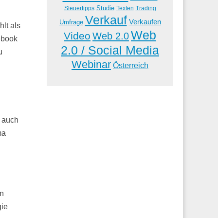
Studie
Steuertipps
Trading
Texten
Verkauf
Verkaufen
Umfrage
lt als
Web
Video
Web 2.0
ebook
2.0 / Social Media
u
Webinar
Österreich
t auch
ma
en
gie