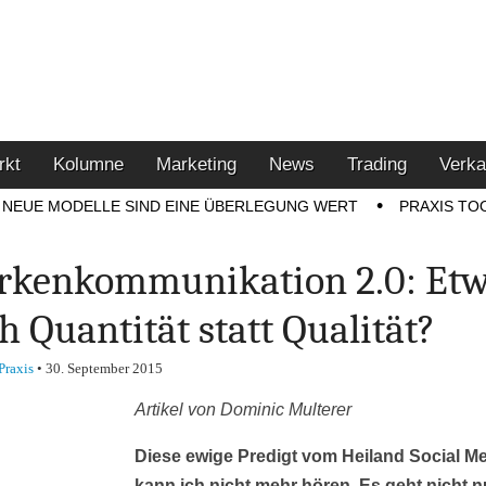
u den Themen Finanzen,
tment-Tipps
rkt
Kolumne
Marketing
News
Trading
Verka
NEUE MODELLE SIND EINE ÜBERLEGUNG WERT
PRAXIS TO
kenkommunikation 2.0: Et
h Quantität statt Qualität?
Praxis
•
30. September 2015
Artikel von Dominic Multerer
Diese ewige Predigt vom Heiland Social M
kann ich nicht mehr hören. Es geht nicht n