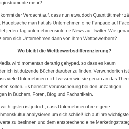
nginstrumente mehr?
 kommt der Verdacht auf, dass nun etwa doch Quantität mehr zäh
t. Hauptsache man hat als Unternehmen eine Fanpage auf Fac
tet jeden Tag unternehmensinterne News auf Twitter. Wie gena
nzieren sich Unternehmen dann von ihren Wettbewerbern?
Wo bleibt die Wettbewerbsdifferenzierung?
Media wird momentan derartig gehyped, so dass es kaum
erlich ist dutzende Bücher darüber zu finden. Verwunderlich is
dass viele Unternehmen nicht wissen wie sie genau an das The
hen sollen. Es herrscht Verunsicherung bei den unzähligen
en in Büchern, Foren, Blog und Fachartikeln.
rwichtigsten ist jedoch, dass Unternehmen ihre eigene
hmenskultur analysieren um sich schließlich auf ihre wichtigst
erte zu besinnen und dem entsprechend eine Marketingstrate