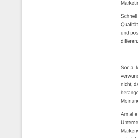
Marketi
Schnell
Qualitä
und pos
differe
Social 
verwund
nicht, 
herange
Meinung
Am alle
Unterne
Markenw