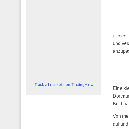
dieses 
und ver
anzupa
Track all markets on TradingView
Eine kl
Dortmun
Buchhan
Von mei
auf und