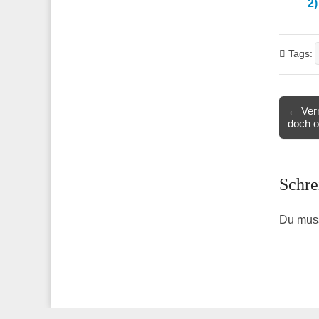
2)
Tags:
Post
← Verm
doch o
navigat
Schre
Du mus