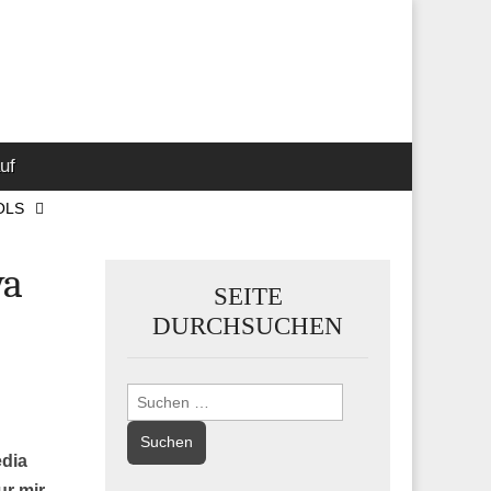
 Marketing-,
uf
OLS
wa
SEITE
DURCHSUCHEN
Suchen
nach:
edia
ur mir