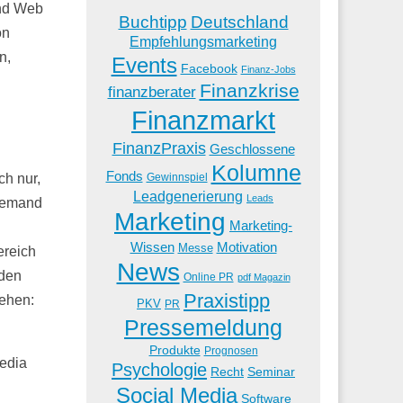
und Web
Buchtipp
Deutschland
on
Empfehlungsmarketing
n,
Events
Facebook
Finanz-Jobs
Finanzkrise
finanzberater
Finanzmarkt
FinanzPraxis
Geschlossene
Kolumne
Fonds
ch nur,
Gewinnspiel
Leadgenerierung
Leads
 jemand
Marketing
Marketing-
Wissen
Motivation
Messe
ereich
News
rden
Online PR
pdf Magazin
Praxistipp
ehen:
PKV
PR
Pressemeldung
Produkte
Prognosen
edia
Psychologie
Recht
Seminar
Social Media
Software