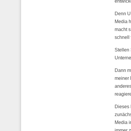
entwick
Denn Un
Media h
macht s
schnell 
Stellen
Unterne
Dann müs
meiner 
anderes
reagier
Dieses 
zunächs
Media 
immer 