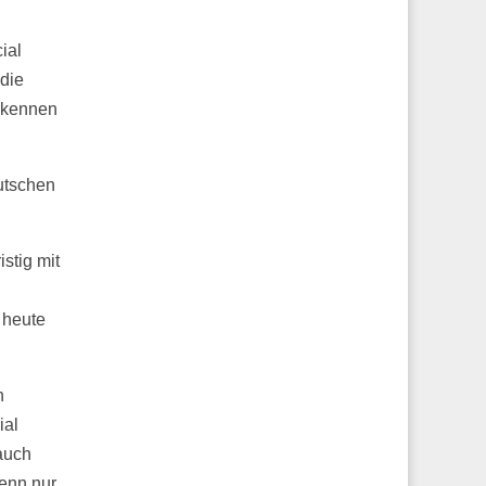
ial
 die
erkennen
eutschen
stig mit
 heute
n
ial
auch
enn nur