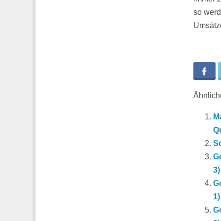
so werd
Umsätze
Fa
Ähnliche
Ma
Qu
So
Go
3)
Go
1)
Go