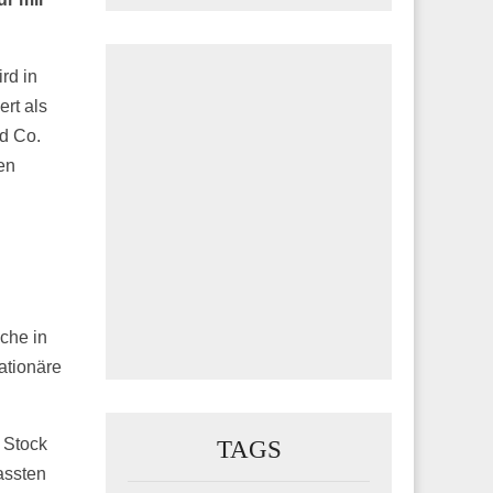
rd in
rt als
d Co.
en
che in
ationäre
TAGS
 Stock
assten