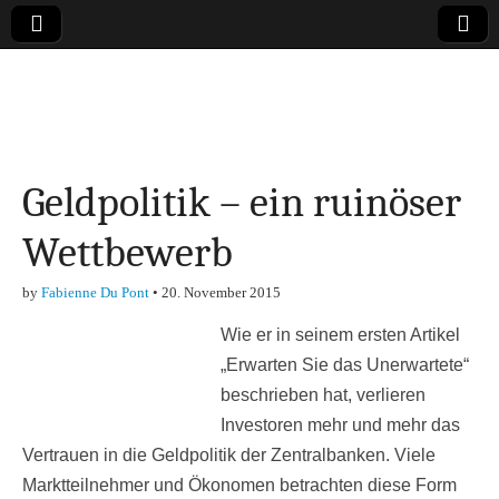
Online-Magazin zu
den Themen
Geldpolitik – ein ruinöser
Finanzen,
Wettbewerb
Marketing-, Vertrieb-
by
Fabienne Du Pont
•
20. November 2015
& Investment-Tipps
Wie er in seinem ersten Artikel
„Erwarten Sie das Unerwartete“
beschrieben hat, verlieren
Investoren mehr und mehr das
Vertrauen in die Geldpolitik der Zentralbanken. Viele
Marktteilnehmer und Ökonomen betrachten diese Form