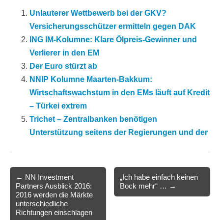
Unlauterer Wettbewerb bei der GKV?
Versicherungsschützer ermitteln gegen DAK
ING IM-Kolumne: Klare Ölpreis-Gewinner und
Verlierer in den EM
Der Euro stürzt ab
NNIP Kolumne Maarten-Bakkum:
Wirtschaftswachstum in den EMs läuft auf Kredit
– Türkei extrem
Trichet – Zentralbanken benötigen
Unterstützung seitens der Regierungen und der
Post
← NN Investment
„Ich habe einfach keinen
Partners Ausblick 2016:
Bock mehr“ … →
navigation
2016 werden die Märkte
unterschiedliche
Richtungen einschlagen