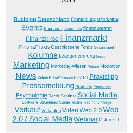
Buchtipp
Deutschland
Empfehlungsmarketing
Events
finanzberater
Facebook
Finanz-Jobs
Finanzmarkt
Finanzkrise
FinanzPraxis
Geschlossene Fonds
Gewinnspiel
Kolumne
Leadgenerierung
Leads
Marketing
Marketing-Wissen
Motivation
Messe
News
Praxistipp
PKV
Online PR
PR
pdf Magazin
Pressemeldung
Produkte
Prognosen
Social Media
Psychologie
Recht
Seminar
Software
Studie
Steuertipps
Trading
Umfrage
Texten
Verkauf
Web
Video
Web 2.0
Verkaufen
2.0 / Social Media
Webinar
Österreich