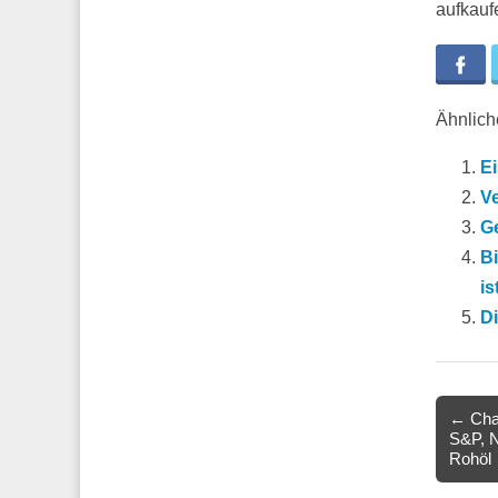
aufkauf
Fa
Ähnliche
Ei
Ve
G
Bi
is
D
Post
← Char
S&P, N
navigat
Rohöl