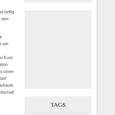
.
nd heftig
i den
e
te am
er Euro-
ation
es unser
darf
ierkäufe
rtschaft
TAGS