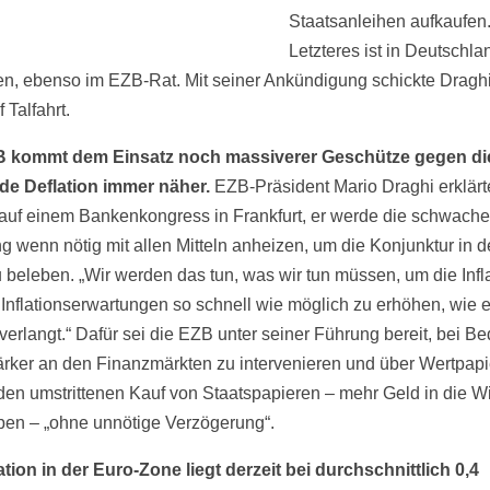
Staatsanleihen aufkaufen
Letzteres ist in Deutschla
ten, ebenso im EZB-Rat. Mit seiner Ankündigung schickte Dragh
 Talfahrt.
B kommt dem Einsatz noch massiverer Geschütze gegen di
e Deflation immer näher.
EZB-Präsident Mario Draghi erklär
 auf einem Bankenkongress in Frankfurt, er werde die schwache
g wenn nötig mit allen Mitteln anheizen, um die Konjunktur in d
 beleben. „Wir werden das tun, was wir tun müssen, um die Infl
 Inflationserwartungen so schnell wie möglich zu erhöhen, wie 
verlangt.“ Dafür sei die EZB unter seiner Führung bereit, bei Be
ärker an den Finanzmärkten zu intervenieren und über Wertpap
den umstrittenen Kauf von Staatspapieren – mehr Geld in die Wi
en – „ohne unnötige Verzögerung“.
lation in der Euro-Zone liegt derzeit bei durchschnittlich 0,4