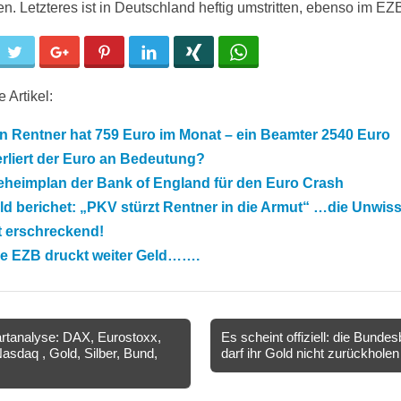
en. Letzteres ist in Deutschland heftig umstritten, ebenso im EZ
cebook
Twitter
Google+
Pinterest
LinkedIn
Xing
WhatsApp
 Artikel:
n Rentner hat 759 Euro im Monat – ein Beamter 2540 Euro
rliert der Euro an Bedeutung?
eheimplan der Bank of England für den Euro Crash
ld berichet: „PKV stürzt Rentner in die Armut“ …die Unwis
t erschreckend!
ie EZB druckt weiter Geld…….
tanalyse: DAX, Eurostoxx,
Es scheint offiziell: die Bunde
asdaq , Gold, Silber, Bund,
darf ihr Gold nicht zurückhole
ion