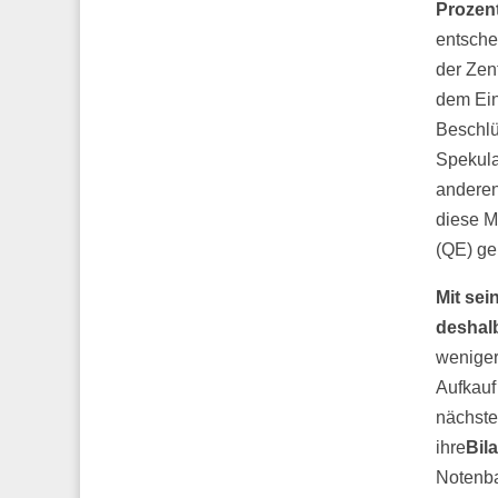
Prozent
entsche
der Zen
dem Ein
Beschlü
Spekula
anderen
diese M
(QE) ge
Mit sei
deshalb
weniger
Aufkauf
nächste
ihre
Bil
Notenba