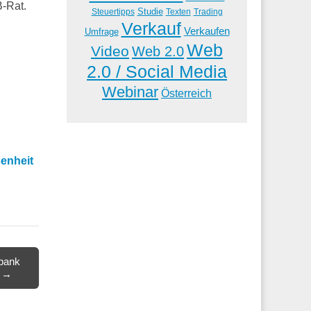
B-Rat.
Studie
Steuertipps
Trading
Texten
Verkauf
Verkaufen
Umfrage
Web
Video
Web 2.0
2.0 / Social Media
Webinar
Österreich
senheit
sbank
n →