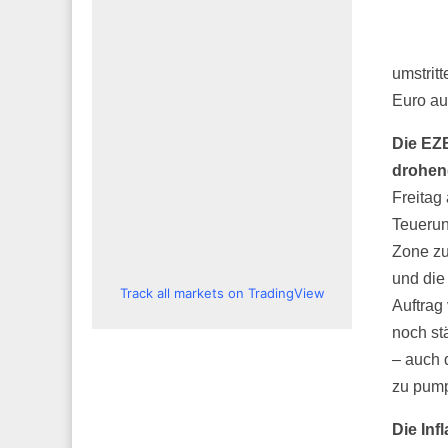
umstrit
Euro auf
Die EZ
drohend
Freitag
Teuerun
Zone zu
und die
Track all markets on TradingView
Auftrag 
noch st
– auch 
zu pump
Die Inf