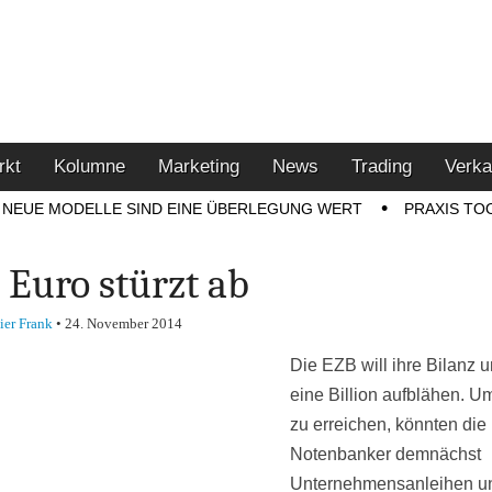
u den Themen Finanzen,
tment-Tipps
rkt
Kolumne
Marketing
News
Trading
Verka
NEUE MODELLE SIND EINE ÜBERLEGUNG WERT
PRAXIS TO
 Euro stürzt ab
ier Frank
•
24. November 2014
Die EZB will ihre Bilanz 
eine Billion aufblähen. U
zu erreichen, könnten die
Notenbanker demnächst
Unternehmensanleihen u