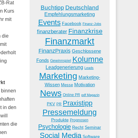
ZB-Rat
Buchtipp
Deutschland
en Kurs
Empfehlungsmarketing
hr mit
Events
Facebook
Finanz-Jobs
Finanzkrise
finanzberater
 die
Finanzmarkt
mit
FinanzPraxis
Geschlossene
derholt
Kolumne
Fonds
ing
Gewinnspiel
Leadgenerierung
Leads
Marketing
Marketing-
kt
Wissen
Motivation
Messe
News
 binnen
Online PR
pdf Magazin
nhaften
Praxistipp
PKV
PR
t in den
Pressemeldung
will
Produkte
Prognosen
nten die
Psychologie
Recht
Seminar
hen
Social Media
Software