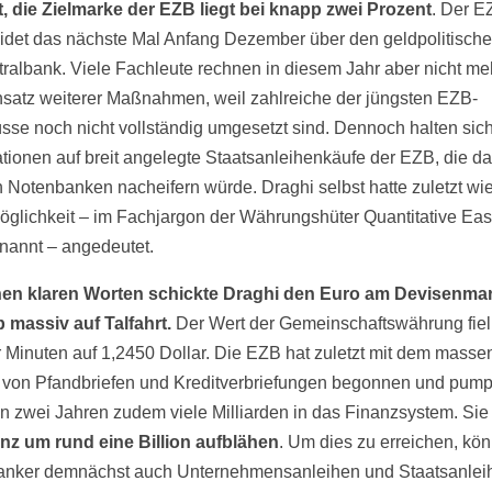
, die Zielmarke der EZB liegt bei knapp zwei Prozent
. Der E
idet das nächste Mal Anfang Dezember über den geldpolitisch
tralbank. Viele Fachleute rechnen in diesem Jahr aber nicht me
satz weiterer Maßnahmen, weil zahlreiche der jüngsten EZB-
sse noch nicht vollständig umgesetzt sind. Dennoch halten sich
tionen auf breit angelegte Staatsanleihenkäufe der EZB, die da
 Notenbanken nacheifern würde. Draghi selbst hatte zuletzt wie
öglichkeit – im Fachjargon der Währungshüter Quantitative Eas
nannt – angedeutet.
nen klaren Worten schickte Draghi den Euro am Devisenmar
 massiv auf Talfahrt.
Der Wert der Gemeinschaftswährung fiel
 Minuten auf 1,2450 Dollar. Die EZB hat zuletzt mit dem masse
 von Pfandbriefen und Kreditverbriefungen begonnen und pump
n zwei Jahren zudem viele Milliarden in das Finanzsystem. Sie 
anz um rund eine Billion aufblähen
. Um dies zu erreichen, kön
nker demnächst auch Unternehmensanleihen und Staatsanlei