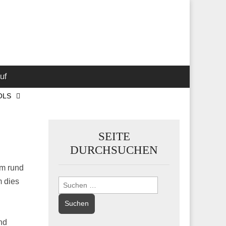
 Marketing-,
uf
OLS
SEITE
DURCHSUCHEN
um rund
m dies
Suchen
nach:
nd