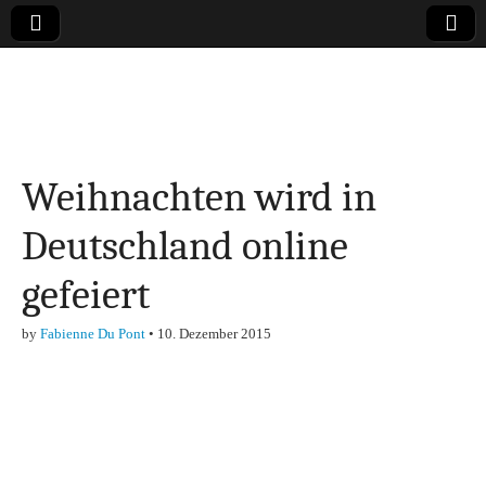
Online-Magazin zu
den Themen
Weihnachten wird in
Finanzen,
Deutschland online
Marketing-, Vertrieb-
gefeiert
& Investment-Tipps
by
Fabienne Du Pont
•
10. Dezember 2015