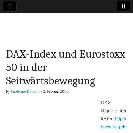
Online-Magazin zu
den Themen
DAX-Index und Eurostoxx
Finanzen,
50 in der
Marketing-, Vertrieb-
Seitwärtsbewegung
& Investment-Tipps
by
Fabienne Du Pont
•
3. Februar 2016
DAX-
Signale hier
testen:
http://
www.kagels