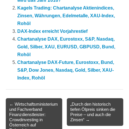
wird das Jahr 2016?
Kagels Trading: Chartanalyse Aktienindices,
Zinsen, Währungen, Edelmetalle, XAU-Index,
Rohöl
DAX-Index erreicht Vorjahrestief
Chartanalyse DAX, Eurostoxx, S&P, Nasdaq,
Gold, Silber, XAU, EURUSD, GBPUSD, Bund,
Rohöl
Chartanalyse DAX-Future, Eurostoxx, Bund,
S&P, Dow Jones, Nasdaq, Gold, Silber, XAU-
Index, Rohöl
Post
← Wirtschaftsministerium
„Durch den historisch
und Fachverband
tiefen Ölpreis sinken die
navigation
Finanzdienstleister:
Preise – und auch die
Crowdinvesting in
Zinsen“ →
Österreich auf