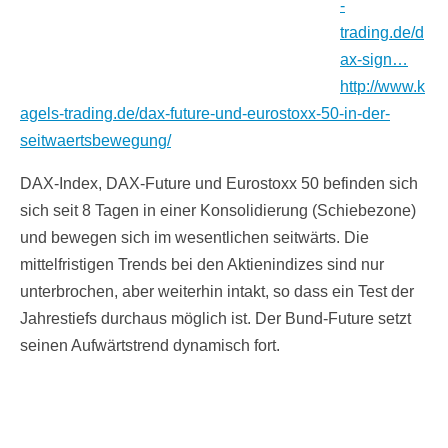
-
trading.de/d
ax-sign…
http://www.k
agels-trading.de/dax-future-und-eurostoxx-50-in-der-
seitwaertsbewegung/
DAX-Index, DAX-Future und Eurostoxx 50 befinden sich
sich seit 8 Tagen in einer Konsolidierung (Schiebezone)
und bewegen sich im wesentlichen seitwärts. Die
mittelfristigen Trends bei den Aktienindizes sind nur
unterbrochen, aber weiterhin intakt, so dass ein Test der
Jahrestiefs durchaus möglich ist. Der Bund-Future setzt
seinen Aufwärtstrend dynamisch fort.