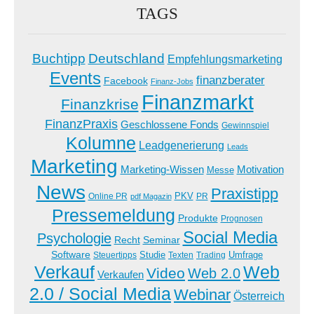
TAGS
Buchtipp
Deutschland
Empfehlungsmarketing
Events
finanzberater
Facebook
Finanz-Jobs
Finanzmarkt
Finanzkrise
FinanzPraxis
Geschlossene Fonds
Gewinnspiel
Kolumne
Leadgenerierung
Leads
Marketing
Marketing-Wissen
Motivation
Messe
News
Praxistipp
PKV
Online PR
PR
pdf Magazin
Pressemeldung
Produkte
Prognosen
Social Media
Psychologie
Recht
Seminar
Software
Studie
Steuertipps
Trading
Umfrage
Texten
Verkauf
Web
Video
Web 2.0
Verkaufen
2.0 / Social Media
Webinar
Österreich