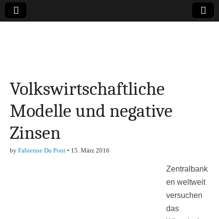
Online-Magazin zu
den Themen
Volkswirtschaftliche
Finanzen,
Modelle und negative
Marketing-, Vertrieb-
Zinsen
& Investment-Tipps
by
Fabienne Du Pont
•
15. März 2016
Zentralbank
en weltweit
versuchen
das