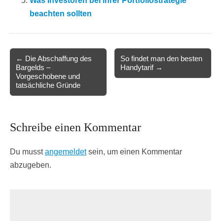
Was Investoren bei ihrer Portfoliostrategie
beachten sollten
Post
← Die Abschaffung des
So findet man den besten
Bargelds –
Handytarif →
navigation
Vorgeschobene und
tatsächliche Gründe
Schreibe einen Kommentar
Du musst
angemeldet
sein, um einen Kommentar
abzugeben.