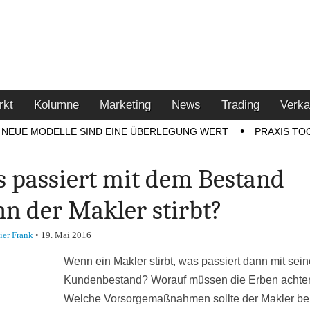
u den Themen Finanzen,
tment-Tipps
rkt
Kolumne
Marketing
News
Trading
Verka
NEUE MODELLE SIND EINE ÜBERLEGUNG WERT
PRAXIS TO
 passiert mit dem Bestand
n der Makler stirbt?
ier Frank
•
19. Mai 2016
Wenn ein Makler stirbt, was passiert dann mit sei
Kundenbestand? Worauf müssen die Erben achte
Welche Vorsorgemaßnahmen sollte der Makler ber