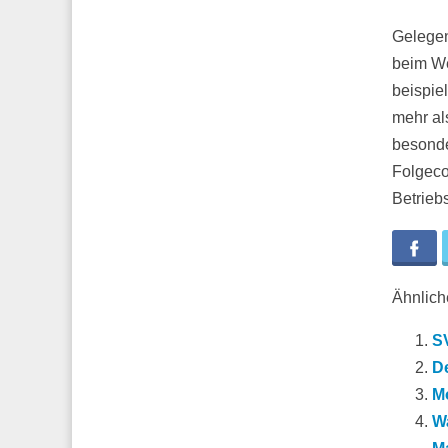
Gelegen
beim We
beispie
mehr al
besonde
Folgeco
Betrieb
Fa
Ähnliche
SV
De
M
Wa