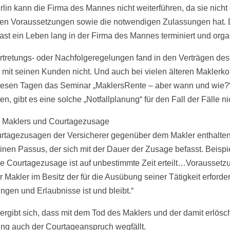
rlin kann die Firma des Mannes nicht weiterführen, da sie nicht 
hen Voraussetzungen sowie die notwendigen Zulassungen hat.
fast ein Leben lang in der Firma des Mannes terminiert und organ
rtretungs- oder Nachfolgeregelungen fand in den Verträgen des
 mit seinen Kunden nicht. Und auch bei vielen älteren Maklerko
diesen Tagen das Seminar „MaklersRente – aber wann und wie?
n, gibt es eine solche „Notfallplanung“ für den Fall der Fälle ni
 Maklers und Courtagezusage
rtagezusagen der Versicherer gegenüber dem Makler enthalten
inen Passus, der sich mit der Dauer der Zusage befasst. Beispie
Die Courtagezusage ist auf unbestimmte Zeit erteilt…Voraussetzu
r Makler im Besitz der für die Ausübung seiner Tätigkeit erforde
ngen und Erlaubnisse ist und bleibt.“
ergibt sich, dass mit dem Tod des Maklers und der damit erlös
ng auch der Courtageanspruch wegfällt.