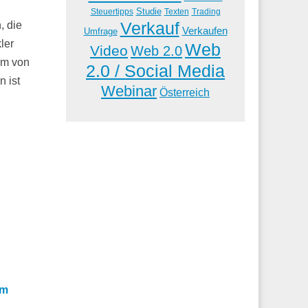
Studie
Steuertipps
Trading
Texten
Verkauf
, die
Verkaufen
Umfrage
ler
Web
Video
Web 2.0
um von
2.0 / Social Media
 ist
Webinar
Österreich
em