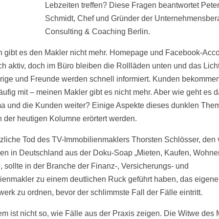
Lebzeiten treffen? Diese Fragen beantwortet Pete
Schmidt, Chef und Gründer der Unternehmensber
Consulting & Coaching Berlin.
ch gibt es den Makler nicht mehr. Homepage und Facebook-Acc
h aktiv, doch im Büro bleiben die Rollläden unten und das Licht 
ige und Freunde werden schnell informiert. Kunden bekomme
äufig mit – meinen Makler gibt es nicht mehr. Aber wie geht es d
ma und die Kunden weiter? Einige Aspekte dieses dunklen The
in der heutigen Kolumne erörtert werden.
tzliche Tod des TV-Immobilienmaklers Thorsten Schlösser, den 
n in Deutschland aus der Doku-Soap „Mieten, Kaufen, Wohne
, sollte in der Branche der Finanz-, Versicherungs- und
ienmakler zu einem deutlichen Ruck geführt haben, das eigene
erk zu ordnen, bevor der schlimmste Fall der Fälle eintritt.
m ist nicht so, wie Fälle aus der Praxis zeigen. Die Witwe des 