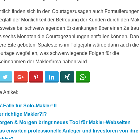
tlich finden sich in den Courtagezusagen auch Formulierungen
gfall der Möglichkeit der Betreuung der Kunden durch den Mak
lsweise bei schwerwiegenden Erkrankungen über einen Zeitra
s sechs Monaten die Courtagezahlungen entfallen können. Dann
re Eile geboten. Spätestens im Folgejahr würde dann auch die
urtage wegfallen, was schwerwiegende Folgen für die
seinnahmen der Maklerfirma haben wird.
cebook
Twitter
Google+
Pinterest
LinkedIn
Xing
WhatsApp
 Artikel:
-Falle für Solo-Makler! II
r richtige Makler?!?
orgen & Morgen bringt neues Tool für Makler-Webseiten
s erwarten professionelle Anleger und Investoren von ihr