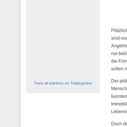
Plötzli
sind noc
Angehör
nur beil
die Fir
sollen 
Der plö
Track all markets on TradingView
Mensche
kannten
Immobil
Lebensw
Doch de