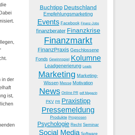
die
Buchtipp
Deutschland
 Dabei
Empfehlungsmarketing
Events
isiert.
Facebook
Finanz-Jobs
Finanzkrise
finanzberater
Finanzmarkt
llegen,
FinanzPraxis
Geschlossene
“
Kolumne
cht.
Fonds
Gewinnspiel
Leadgenerierung
Leads
Marketing
Marketing-
 in der
Wissen
Motivation
Messe
lhaft
News
Online PR
pdf Magazin
ng ist,
Praxistipp
PKV
PR
rlichen
Pressemeldung
Produkte
Prognosen
Psychologie
Recht
Seminar
chenden
Social Media
Software