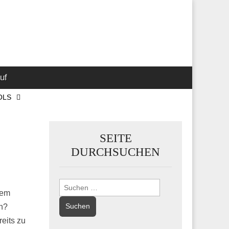
 Marketing-,
uf
OLS
SEITE
DURCHSUCHEN
Suchen
nem
nach:
n?
eits zu