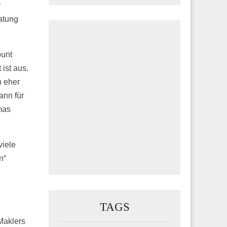
r
atung
ount
ist aus.
n eher
ann für
mas
viele
n“
TAGS
Maklers