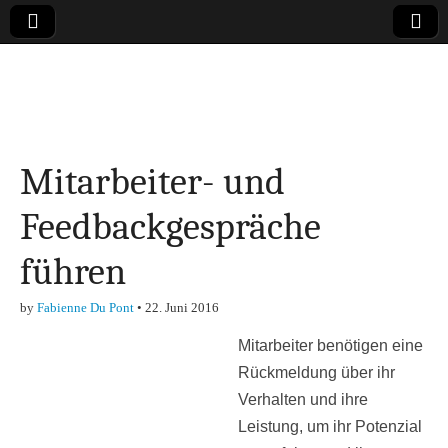
Online-Magazin zu
den Themen
Mitarbeiter- und
Finanzen,
Feedbackgespräche
Marketing-, Vertrieb-
führen
& Investment-Tipps
by
Fabienne Du Pont
•
22. Juni 2016
Mitarbeiter benötigen eine
Rückmeldung über ihr
Verhalten und ihre
Leistung, um ihr Potenzial