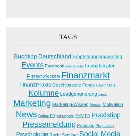
TAGS
Buchtipp
Deutschland
Empfehlungsmarketing
Events
finanzberater
Facebook
Finanz-Jobs
Finanzmarkt
Finanzkrise
FinanzPraxis
Geschlossene Fonds
Gewinnspiel
Kolumne
Leadgenerierung
Leads
Marketing
Marketing-Wissen
Motivation
Messe
News
Praxistipp
PKV
Online PR
PR
pdf Magazin
Pressemeldung
Produkte
Prognosen
Social Media
Psychologie
Recht
Seminar