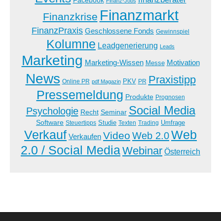
Facebook
Finanz-Jobs
Finanzmarkt
Finanzkrise
FinanzPraxis
Geschlossene Fonds
Gewinnspiel
Kolumne
Leadgenerierung
Leads
Marketing
Marketing-Wissen
Motivation
Messe
News
Praxistipp
PKV
Online PR
PR
pdf Magazin
Pressemeldung
Produkte
Prognosen
Social Media
Psychologie
Recht
Seminar
Software
Studie
Steuertipps
Trading
Umfrage
Texten
Verkauf
Web
Video
Web 2.0
Verkaufen
2.0 / Social Media
Webinar
Österreich