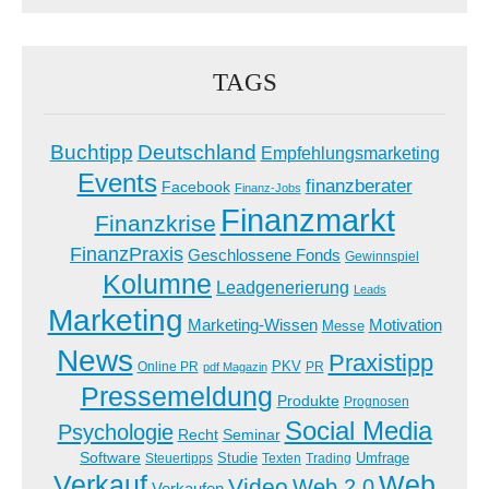
TAGS
Buchtipp
Deutschland
Empfehlungsmarketing
Events
finanzberater
Facebook
Finanz-Jobs
Finanzmarkt
Finanzkrise
FinanzPraxis
Geschlossene Fonds
Gewinnspiel
Kolumne
Leadgenerierung
Leads
Marketing
Marketing-Wissen
Motivation
Messe
News
Praxistipp
PKV
Online PR
PR
pdf Magazin
Pressemeldung
Produkte
Prognosen
Social Media
Psychologie
Recht
Seminar
Software
Studie
Steuertipps
Trading
Umfrage
Texten
Verkauf
Web
Video
Web 2.0
Verkaufen