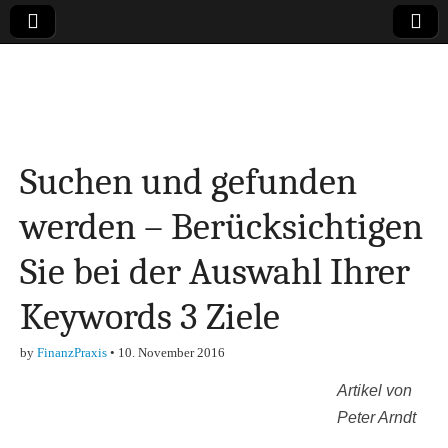
Online-Magazin zu
den Themen
Suchen und gefunden
Finanzen,
werden – Berücksichtigen
Marketing-, Vertrieb-
Sie bei der Auswahl Ihrer
& Investment-Tipps
Keywords 3 Ziele
by
FinanzPraxis
•
10. November 2016
Artikel von
Peter Arndt