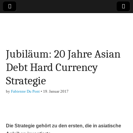
Online-Magazin zu
den Themen
Jubiläum: 20 Jahre Asian
Finanzen,
Debt Hard Currency
Marketing-, Vertrieb-
Strategie
& Investment-Tipps
by
Fabienne Du Pont
•
19. Januar 2017
Die Strategie gehört zu den ersten, die in asiatische