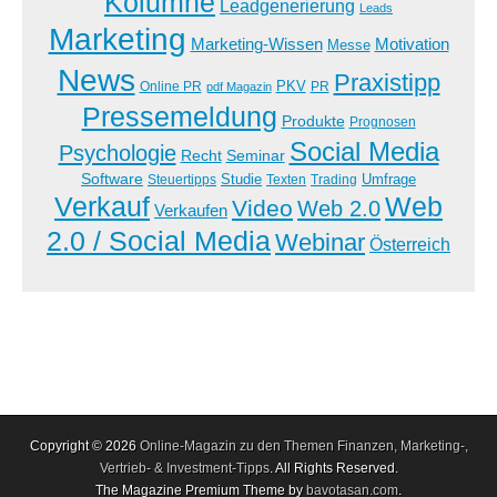
Kolumne
Leadgenerierung
Leads
Marketing
Marketing-Wissen
Motivation
Messe
News
Praxistipp
PKV
Online PR
PR
pdf Magazin
Pressemeldung
Produkte
Prognosen
Social Media
Psychologie
Recht
Seminar
Software
Studie
Steuertipps
Trading
Umfrage
Texten
Verkauf
Web
Video
Web 2.0
Verkaufen
2.0 / Social Media
Webinar
Österreich
Copyright © 2026
Online-Magazin zu den Themen Finanzen, Marketing-,
Vertrieb- & Investment-Tipps
. All Rights Reserved.
The Magazine Premium Theme by
bavotasan.com
.