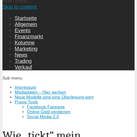
Main menu
Skip to content
Startseite
Allgemein
Events
Finanzmarkt
Kolumne
Marketing
News
Trading
Verkauf
Sub menu
Impressum
Mediadaten – Hier werben
Neue Modelle sind eine Überlegung wert
Praxis Tools
Facebook Fanpage
Online Geld verdienen
Social Media 2.0
Wie „tickt“ mein