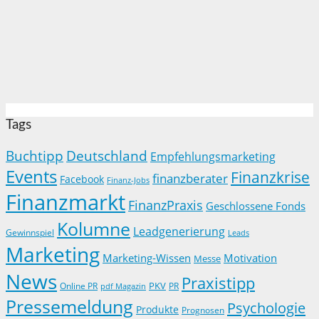
Tags
Buchtipp
Deutschland
Empfehlungsmarketing
Events
Finanzkrise
finanzberater
Facebook
Finanz-Jobs
Finanzmarkt
FinanzPraxis
Geschlossene Fonds
Kolumne
Leadgenerierung
Gewinnspiel
Leads
Marketing
Marketing-Wissen
Motivation
Messe
News
Praxistipp
PKV
Online PR
PR
pdf Magazin
Pressemeldung
Psychologie
Produkte
Prognosen