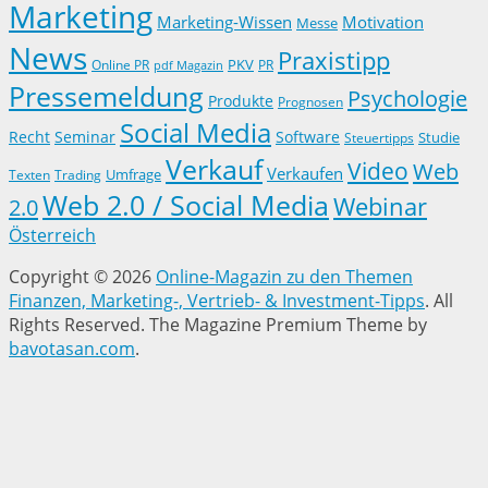
Marketing
Marketing-Wissen
Motivation
Messe
News
Praxistipp
PKV
Online PR
PR
pdf Magazin
Pressemeldung
Psychologie
Produkte
Prognosen
Social Media
Recht
Seminar
Software
Studie
Steuertipps
Verkauf
Video
Web
Verkaufen
Trading
Umfrage
Texten
Web 2.0 / Social Media
Webinar
2.0
Österreich
Copyright © 2026
Online-Magazin zu den Themen
Finanzen, Marketing-, Vertrieb- & Investment-Tipps
. All
Rights Reserved.
The Magazine Premium Theme by
bavotasan.com
.