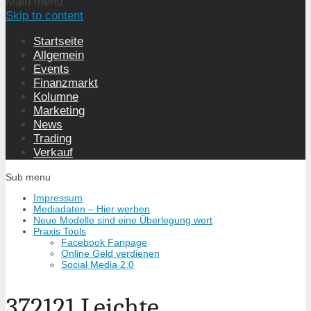
Main menu
Skip to content
Startseite
Allgemein
Events
Finanzmarkt
Kolumne
Marketing
News
Trading
Verkauf
Sub menu
Impressum
Mediadaten – Hier werben
Neue Modelle sind eine Überlegung wert
Praxis Tools
Facebook Fanpage
Online Geld verdienen
Social Media 2.0
372121 Leichte